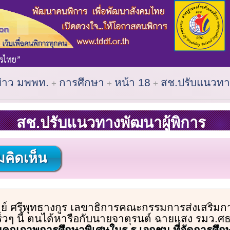
ข่าว มพพท.
การศึกษา
หน้า 18
สช.ปรับแนวทาง
สช.ปรับแนวทางพัฒนาผู้พิการ
คิดเห็น
ย์ ศรีพุทธางกูร เลขาธิการคณะกรรมการส่งเสริม
อเร็วๆ นี้ ตนได้หารือกับนายจาตุรนต์ ฉายแสง รมว.ศธ
มคุณภาพการศึกษาพิเศษในร.ร.เอกชน ที่จัดการศึก