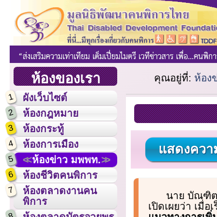
ห้องของเรา
คุณอยู่ที่:
ห้อง
1
ผังเว็บไซต์
2
ห้องกฎหมาย
3
ห้องกระทู้
4
ห้องการเมือง
แสดงความ
5
ห้องข่าว มพพท.
6
ห้องชีวิตคนพิการ
7
ห้องตลาดงานคน
นาย บัณฑิต
พิการ
เปิดเผยว่า เมื่
8
แนวทางการเพิ่
ห้องตลาดบัตรอวยพร