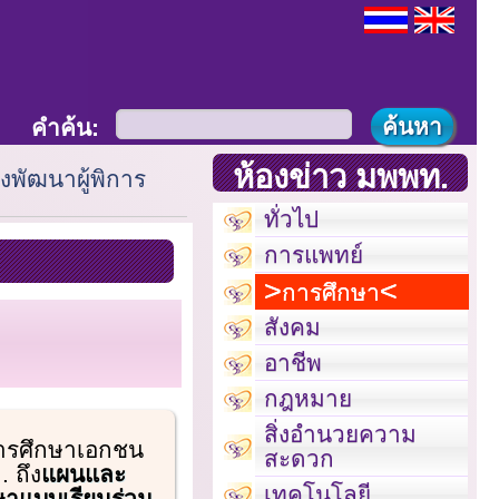
คำค้น:
ห้องข่าว มพพท.
พัฒนาผู้พิการ
ทั่วไป
การแพทย์
การศึกษา
สังคม
อาชีพ
กฎหมาย
สิ่งอำนวยความ
การศึกษาเอกชน
สะดวก
. ถึง
แผนและ
เทคโนโลยี
ษาแบบเรียนร่วม