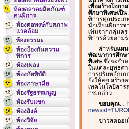
เพื่อสร้างโอกา
9
ห้องตลาดผลิตภัณฑ์
ศึกษาพิเศษเป็น 
คนพิการ
พิการทุกประเภท
10
ห้องต่อพงษ์กับสภาพ
นักเรียนพิการจา
แวดล้อม
เพิ่มจากกลุ่มคร
พิการด้วยตามระ
11
ห้องธรรมะ
สำหรับ
แผน
12
ห้องป้องกันความ
พัฒนาการศึกษ
พิการ
พิเศษ
ซึ่งจะกำ
13
ห้องเพลง
ในแต่ละยุทธศาสต
14
การปรับหลักเกณ
ห้องภัยพิบัติ
ยังให้สช.สร้างค
15
ห้องภาษามือ
เทคโนโลยีสารส
16
ห้องรัฐธรรมนูญ
กช.กล่าว
17
ห้องรับแขก
ขอบคุณ
...
newsid=TURO
18
ห้องลิงค์
19
ห้องวิจัย
ข่าวสดออนไ