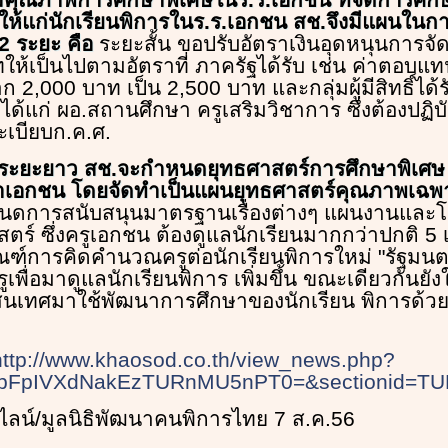
สให้แก่นักเรียนพิการในร.ร.เอกชน สช.จึงมีแผนใน
2 ระยะ คือ
ระยะสั้น ขอปรับอัตราเงินอุดหนุนการจ
ให้เป็นไปตามอัตราที่ ภาครัฐได้รับ เช่น ค่าตอบแท
ก 2,000 บาท เป็น 2,500 บาท และกลุ่มผู้มีสิทธิ์ได
ู ได้แก่ ผอ.สถานศึกษา ครูเสริมวิชาการ ซึ่งต้องปฏ
เบียบก.ค.ศ.
ระยะยาว สช.จะกำหนดยุทธศาสตร์การศึกษาพิเศษ
าเอกชน โดยจัดทำเป็นแผนยุทธศาสตร์คุณภาพเฉพ
หนดการสนับสนุนมาตรฐานเรื่องต่างๆ แผนงานและ
ร์ ซึ่งครูเอกชน ต้องดูแลนักเรียนมากกว่าปกติ 5 เท
ฑ์การคิดคำนวณครูต่อนักเรียนพิการใหม่ "รัฐมนต
รูเพื่อมาดูแลนักเรียนพิการ เพิ่มขึ้น ขณะเดียวกันยั
นเทศมาใช้พัฒนาการศึกษาของนักเรียน พิการด้วย
http://www.khaosod.co.th/view_news.php?
bFpIVXdNakEzTURnMU5nPT0=&sectionid=
ลน์/มูลนิธิพัฒนาคนพิการไทย 7 ส.ค.56