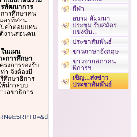
การพัฒนาการ
กีฬา
ัดการศึกษาคน
อบรม สัมมนา
นครูที่สอน
ประชุม รับสมัคร
้รับค่าตอบแทน
แข่งขัน...
ิบัติงานสอนคน
ประชาสัมพันธ์
ข่าวภาษาอังกฤษ
 ในแผน
าะการศึกษา
ข่าวจากสภาคน
โครงการรองรับ
พิการฯ
่า จึงต้องมี
เชิญ...ส่งข่าว
รีศึกษาธิการ
ประชาสัมพันธ์
งให้นำระบบ
" เลขาธิการ
TURNeE5RPT0=&day=TWpBeE15MHdPQzB3Tn