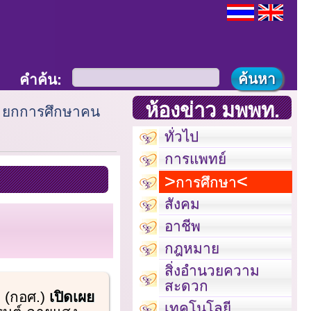
คำค้น:
ห้องข่าว มพพท.
์ ยกการศึกษาคน
ทั่วไป
การแพทย์
การศึกษา
สังคม
อาชีพ
กฎหมาย
สิ่งอำนวยความ
สะดวก
 (กอศ.)
เปิดเผย
เทคโนโลยี