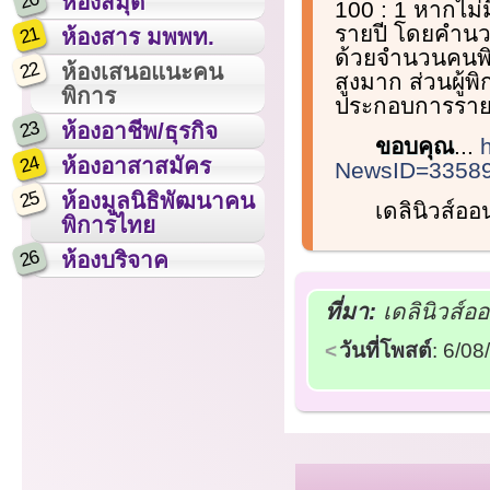
20
ห้องสมุด
100 : 1 หากไม่
รายปี โดยคำนวณ
21
ห้องสาร มพพท.
ด้วยจำนวนคนพิกา
22
ห้องเสนอแนะคน
สูงมาก ส่วนผู้พิ
พิการ
ประกอบการรายย
23
ห้องอาชีพ/ธุรกิจ
ขอบคุณ
...
24
ห้องอาสาสมัคร
NewsID=33589
25
ห้องมูลนิธิพัฒนาคน
เดลินิวส์อ
พิการไทย
26
ห้องบริจาค
ที่มา:
เดลินิวส์อ
วันที่โพสต์
: 6/0