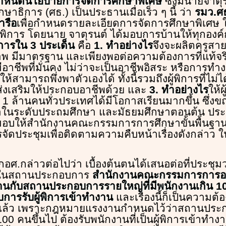
ำหนดนโยบายการจัดการศึกษาพิเศษ
ซึ่งมีนายจาต
าธิการ (ศธ.) เป็นประธานเมื่อเร็ว ๆ นี้ ว่า
รมว.ศธ
ารือ
เพื่อกำหนดรายละเอียดการจัดการศึกษาพิเศษ ใ
พิการ โดยนาย จาตุรนต์ ได้มอบการบ้านให้ทุกองค
ารใน 3 ประเด็น
คือ
1. ทำอย่างไร
จึงจะผลิตครูสา
ภาพ มีมาตรฐาน และเพียงพอต่อความต้องการที่แท้จร
รมีอาชีพที่มั่นคง ไม่ว่าจะเป็นอาชีพอิสระ หรือการ
้สามารถพึ่งพาตัวเองได้ ทั้งนี้รวมถึงผู้พิการที่ไม่ได
ส่งเสริมให้ประกอบอาชีพด้วย และ
3. ทำอย่างไร
ให้ผ
ือบ 1 ล้านคนทั่วประเทศได้มีโอกาสเรียนมากขึ้น ซึ่งข
ษาในระดับประถมศึกษา และมัธยมศึกษาตอนต้น ปร
มอบให้สำนักงานคณะกรรมการการศึกษาขั้นพื้นฐาน 
ัดประชุมเพื่อติดตามความคืบหน้าเรื่องดังกล่าว ใน
อศ.กล่าวต่อไปว่า เบื้องต้นตนได้เสนอต่อที่ประชุมว
นในสถานประกอบการ
สำนักงานคณะกรรมการการอา
านกับสถานประกอบการรายใหญ่ที่มีพนักงานเกิน 10
ารรับผู้พิการเข้าทำงาน
และเรื่องนี้ก็เป็นความ
แล้ว เพราะกฎหมายแรงงานกำหนดไว้ว่าสถานประกอ
100 คนขึ้นไป ต้องรับพนักงานที่เป็นผู้พิการเข้าทำ