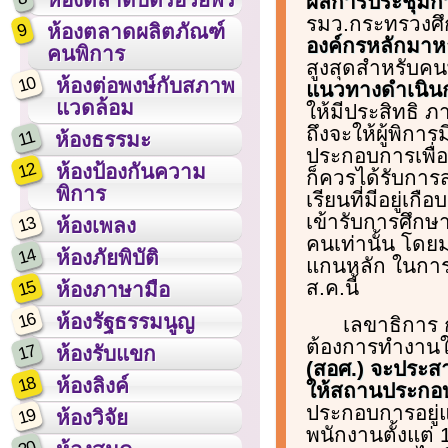
ผลการประชุมก
รมว.กระทรวงศึกษ
9
ห้องตลาดผลิตภัณฑ์
องค์กรหลักมาห
คนพิการ
สูงสุดสำหรับคน
10
ห้องต่อพงษ์กับสภาพ
แนวทางดำเนินก
แวดล้อม
ให้มีประสิทธิ 
ถึงจะให้ผู้พิกา
11
ห้องธรรมะ
ประกอบการเพื่อให
12
ห้องป้องกันความ
ก็ควรได้รับการ
พิการ
เรียนที่มีอยู่เก
เข้ารับการศึก
13
ห้องเพลง
คนเท่านั้น โดย
14
ห้องภัยพิบัติ
แกนหลัก ในการจ
ส.ค.นี้
15
ห้องภาษามือ
16
ห้องรัฐธรรมนูญ
เลขาธิการ ก
ต้องการทำงา
17
ห้องรับแขก
(สอศ.) จะประส
18
ห้องลิงค์
ให้สถานประกอบก
ประกอบการอยู่
19
ห้องวิจัย
พนักงานตั้งแต่ 