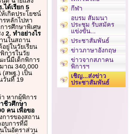
ุรนต์ ฉายแสง
.ได้เรียก 5
กีฬา
ห้เกิดประโยชน์
อบรม สัมมนา
์กรหลักไปหา
ประชุม รับสมัคร
ยการศึกษาพิเศษ
แข่งขัน...
ิง
2. ทำอย่างไร
ทำงานในสถาน
ประชาสัมพันธ์
้อยู่ในวัยเรียน
ข่าวภาษาอังกฤษ
ู้พิการในวัย
ณะนี้มีเด็กพิการ
ข่าวจากสภาคน
ะมาณ 340,000
พิการฯ
(สพฐ.) เป็น
เชิญ...ส่งข่าว
วันที่ 19
ประชาสัมพันธ์
่า หากผู้พิการ
ชีวศึกษา
0 คน เพื่อขอ
ต้องการของสถาน
บการที่มี
งานในอัตราส่วน