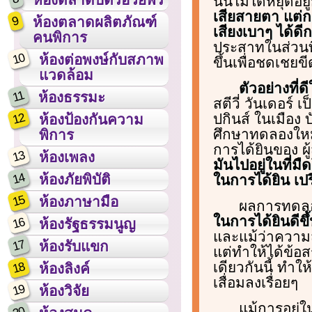
นั้นไม่ได้หยุดอย
เสียสายตา แต่ก
9
ห้องตลาดผลิตภัณฑ์
เสียงเบาๆ ได้ดีก
คนพิการ
ประสาทในส่วนที
10
ห้องต่อพงษ์กับสภาพ
ขึ้นเพื่อชดเชย
แวดล้อม
ตัวอย่างที่
11
ห้องธรรมะ
สตีวี่ วันเดอร์
12
ปกินส์ ในเมือง
ห้องป้องกันความ
ศึกษาทดลองใหม
พิการ
การได้ยินของ ผู
13
ห้องเพลง
มันไปอยู่ในที่
14
ห้องภัยพิบัติ
ในการได้ยิน เปร
15
ห้องภาษามือ
ผลการทดล
ในการได้ยินดีขึ
16
ห้องรัฐธรรมนูญ
และแม้ว่าความส
17
ห้องรับแขก
แต่ทำให้ได้ข้อส
เดียวกันนี้ ทำใ
18
ห้องลิงค์
เสื่อมลงเรื่อยๆ
19
ห้องวิจัย
แม้การอยู่