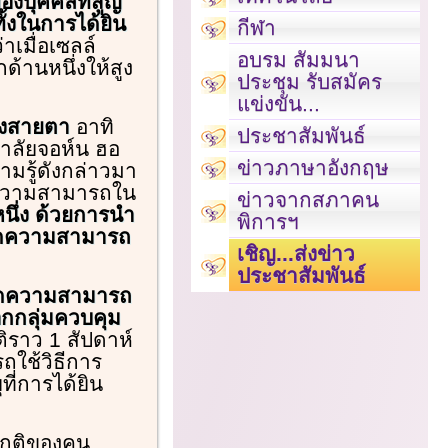
องบุคคลที่สูญ
้งในการได้ยิน
กีฬา
เมื่อเซลล์
อบรม สัมมนา
้านหนึ่งให้สูง
ประชุม รับสมัคร
แข่งขัน...
ทางสายตา
อาทิ
ประชาสัมพันธ์
ยาลัยจอห์น ฮอ
ข่าวภาษาอังกฤษ
ามรู้ดังกล่าวมา
ีดความสามารถใน
ข่าวจากสภาคน
ึ่ง ด้วยการนำ
พิการฯ
บขีดความสามารถ
เชิญ...ส่งข่าว
ประชาสัมพันธ์
ีขีดความสามารถ
นอกกลุ่มควบคุม
ิราว 1 สัปดาห์
ถใช้วิธีการ
ที่การได้ยิน
ตปกติของคน