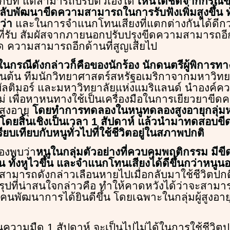
ู่กับที่ แต่สามารถปรับตัวเองได้
เห็นได้ชัดจากกรณีข
ลับพัฒนาขีดความสามารถในการรับฟังเพิ่มสูงขึ้น ทั
ว่า
และในการจำแนกโทนเสียงที่แตกต่างกันได้ดีกว่า
่รับ สัมผัสจากภายนอกปรับปรุงขีดความสามารถอีกด
ขีด ความสามารถอีกด้านที่สูญเสียไป
ดีในกรณีดังกล่าวก็คือของนักร้อง นักดนตรีผู้พิการ
 เป็นต้น ทีมนักวิทยาศาสตร์สหรัฐอเมริกาจากมหาวิท
 บัลติมอร์ และมหาวิทยาลัยแห่งแมริแลนด์ นำองค์คว
่ เพื่อหาหนทางใช้เป็นเครื่องมือในการเยียวยาข
้สูงอายุ
โดยทำการทดลองในหนูทดลองสูงอายุกลุ่มหน
มืดโดยสิ้นเชิงเป็นเวลา 1 สัปดาห์ แล้วนำมาทดสอ
ียบเทียบกับหนูทั่วไปที่ใช้ชีวิตอยู่ในสภาพปกติ
องพบว่า
หนูในกลุ่มตัวอย่างที่ควบคุมพฤติกรรม ม
้น ทั้งหูไวขึ้น และจำแนกโทนเสียงได้ดีขึ้นกว่าหนู
ามารถดังกล่าวเลือนหายไปเมื่อกลับมาใช้ชีวิตปกต
รุปที่น่าสนใจกล่าวคือ ทำให้คาดหวังได้ว่าจะสามาร
ห้คนพัฒนาการได้ยินดีขึ้น โดยเฉพาะในกลุ่มผู้สูงอายุ
ในความมืด 1 สัปดาห์ จะเป็นไปไม่ได้ในการใช้ชีวิ