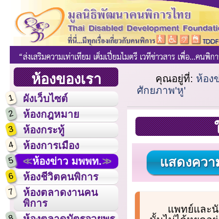
ห้องของเรา
คุณอยู่ที่:
ห้อง
ศักยภาพ'หู'
1
ผังเว็บไซต์
2
ห้องกฎหมาย
3
ห้องกระทู้
4
ห้องการเมือง
แสดงความ
5
ห้องข่าว มพพท.
6
ห้องชีวิตคนพิการ
7
ห้องตลาดงานคน
พิการ
แพทย์และน
8
ห้องตลาดบัตรอวยพร