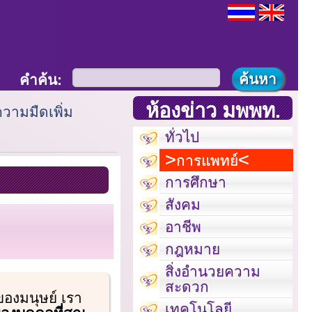
คำค้น:
ห้องข่าว มพพท.
นความมืดเพิ่ม
ทั่วไป
การแพทย์
การศึกษา
สังคม
อาชีพ
กฎหมาย
สิ่งอำนวยความ
สะดวก
องมนุษย์ เรา
เทคโนโลยี