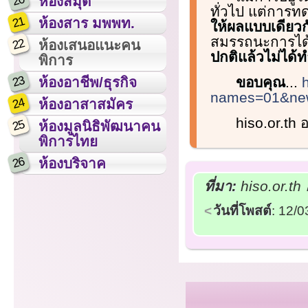
20
ห้องสมุด
ทั่วไป แต่การทด
21
ห้องสาร มพพท.
ให้ผลแบบเดียวก
สมรรถนะการได้
22
ห้องเสนอแนะคน
ปกติแล้วไม่ได้ท
พิการ
23
ขอบคุณ
...
ห้องอาชีพ/ธุรกิจ
names=01&new
24
ห้องอาสาสมัคร
hiso.or.th
25
ห้องมูลนิธิพัฒนาคน
พิการไทย
26
ห้องบริจาค
ที่มา:
hiso.or.th
วันที่โพสต์
: 12/