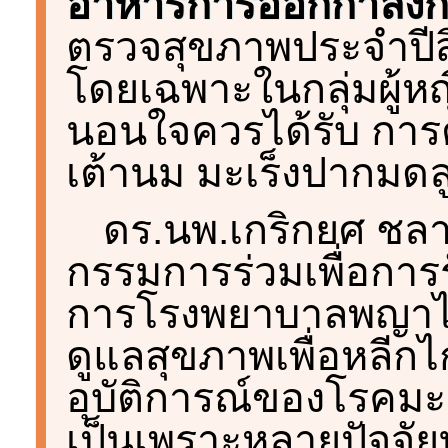
อาหารการออกกำลัง
ตรวจสุขภาพประจำปีสิ
โดยเฉพาะในกลุ่มผู้หญิง
นอนใจควรได้รับ การ
เต้านม มะเร็งปากมดล
ดร.นพ.เกริกยศ ช
กรรมการร่วมเพื่อกา
การโรงพยาบาลพญาไท 
ดูแลสุขภาพเพื่อหลีกไ
อุบัติการณ์ของโรคมะเ
เป็นเพราะหลายปัจจัยท