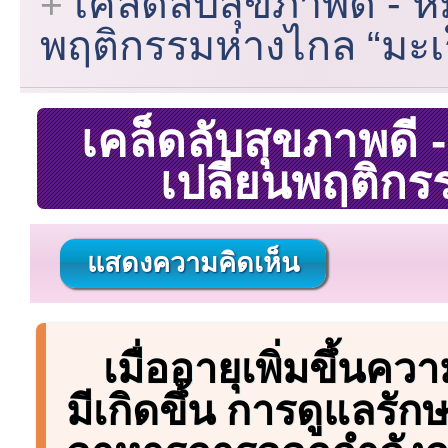
เคล็ดลับสุขภาพดี - ห
พฤติกรรมห่างไกล “มะเร
เคล็ดลับสุขภาพดี 
เปลี่ยนพฤติกร
แสดงความคิดเห็น
เมื่ออายุเพิ่มขึ้นค
มีเกิดขึ้น การดูแลร