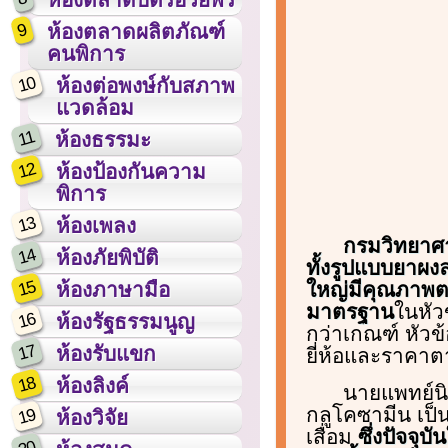
9
ห้องตลาดผลิตภัณฑ์
คนพิการ
10
ห้องต่อพงษ์กับสภาพ
แวดล้อม
11
ห้องธรรมะ
12
ห้องป้องกันความ
พิการ
13
ห้องเพลง
กรมวิทยาศ
14
ห้องภัยพิบัติ
ทั้งรูปแบบยาผง
15
ใหญ่มีคุณภาพตา
ห้องภาษามือ
มาตรฐาน
ในหัว
16
ห้องรัฐธรรมนูญ
กว่าเกณฑ์ หัวข้
17
ห้องรับแขก
ยี่ห้อและราค
18
ห้องลิงค์
นายแพทย์นิ
กลูโคซามีน เป็
19
ห้องวิจัย
เสื่อม
ซึ่งปัจจุ