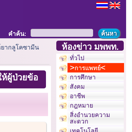
คำค้น:
ห้องข่าว มพพท.
์ยากลูโคซามีน
ทั่วไป
การแพทย์
ผู้ป่วยข้อ
การศึกษา
สังคม
อาชีพ
กฎหมาย
สิ่งอำนวยความ
สะดวก
เทคโนโลยี