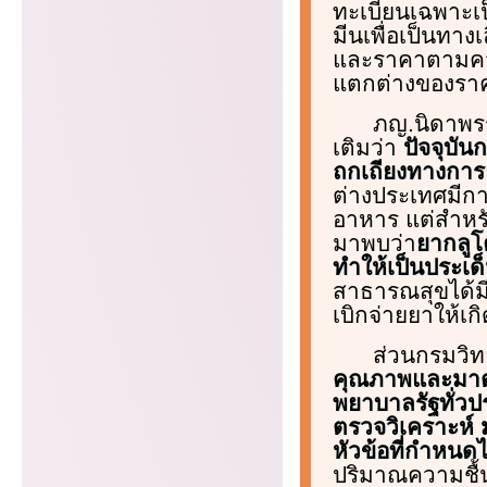
ทะเบียนเฉพาะเป็
มีนเพื่อเป็นทาง
และราคาตามควา
แตกต่างของรา
ภญ.นิดาพรร
เติมว่า
ปัจจุบั
ถกเถียงทางการแ
ต่างประเทศมีการ
อาหาร แต่สำหรั
มาพบว่า
ยากลูโ
ทำให้เป็นประเด
สาธารณสุขได้ม
เบิกจ่ายยาให้เก
ส่วนกรมวิท
คุณภาพและมาตร
พยาบาลรัฐทั่ว
ตรวจวิเคราะห์
หัวข้อที่กำหน
ปริมาณความชื้น