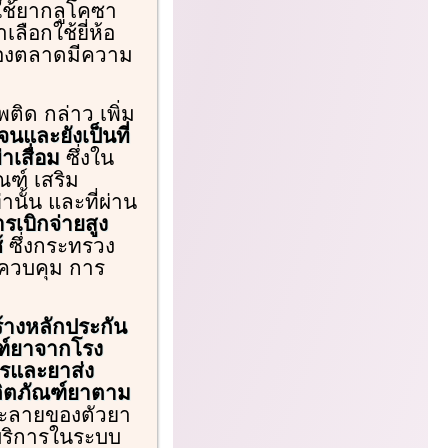
ารใช้ยากลูโคซา
ลือกใช้ยี่ห้อ
้องตลาดมีความ
ิด กล่าว เพิ่ม
นและยังเป็นที่
าเสื่อม
ซึ่งใน
ณฑ์ เสริม
ั้น และที่ผ่าน
รเบิกจ่ายสูง
้
ซึ่งกระทรวง
ควบคุม การ
้างหลักประกัน
ฑ์ยาจากโรง
รและยาส่ง
ิตภัณฑ์ยาตาม
ละลายของตัวยา
้บริการในระบบ