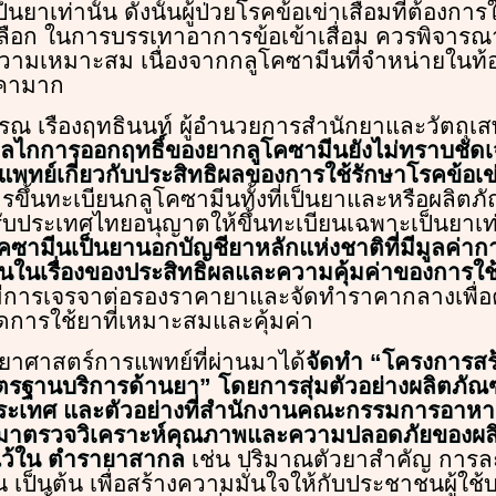
นยาเท่านั้น ดังนั้นผู้ป่วยโรคข้อเข่าเสื่อมที่ต้องก
เลือก ในการบรรเทาอาการข้อเข้าเสื่อม ควรพิจารณาเ
มเหมาะสม เนื่องจากกลูโคซามีนที่จำหน่ายในท
คามาก
ณ เรืองฤทธินนท์ ผู้อำนวยการสำนักยาและวัตถุเสพต
นกลไกการออกฤทธิ์ของยากลูโคซามีนยังไม่ทราบชัดเจ
พทย์เกี่ยวกับประสิทธิผลของการใช้รักษาโรคข้อเข่
ขึ้นทะเบียนกลูโคซามีนทั้งที่เป็นยาและหรือผลิตภั
บประเทศไทยอนุญาตให้ขึ้นทะเบียนเฉพาะเป็นยาเท่าน
คซามีนเป็นยานอกบัญชียาหลักแห่งชาติที่มีมูลค่ากา
็นในเรื่องของประสิทธิผลและความคุ้มค่าของการใช
ีการเจรจาต่อรองราคายาและจัดทำราคากลางเพื่อ
ิดการใช้ยาที่เหมาะสมและคุ้มค่า
ยาศาสตร์การแพทย์ที่ผ่านมาได้
จัดทำ “โครงการสร
ฐานบริการด้านยา” โดยการสุ่มตัวอย่างผลิตภัณ
ประเทศ และตัวอย่างที่สำนักงานคณะกรรมการอาหา
 มาตรวจวิเคราะห์คุณภาพและความปลอดภัยของผล
ดไว้ใน ตำรายาสากล
เช่น ปริมาณตัวยาสำคัญ การ
 เป็นต้น เพื่อสร้างความมั่นใจให้กับประชาชนผู้ใช