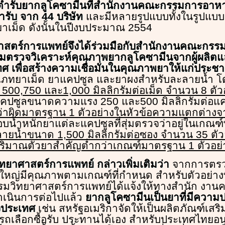
นตำรับยากลูโคซามีนที่สำนักงานคณะกรรมการอาห
รับ จาก 44 บริษัท
และมีหลายรูปแบบทั้งในรูปแบ
าเม็ด ดังนั้นในปีงบประมาณ 2554
าสตร์การแพทย์จึงได้ร่วมมือกับสำนักงานคณะกร
ุ่มตรวจวิเคราะห์คุณภาพยากลูโคซามีนจากผู้ผลิ
เทศ เพื่อสร้างความเชื่อมั่นในคุณภาพยาให้แก่ประ
ะเภทยาเม็ด ยาแคปซูล และยาผงสำหรับละลายน้ำ โ
00,750 และ1,000 มิลลิกรัมต่อเม็ด จำนวน 8 ตัว
คปซูลขนาดความแรง 250 และ500 มิลลิกรัมต่อแ
ว่าผิดมาตรฐาน 1 ตัวอย่างในหัวข้อความแตกต่างจา
อบน้ำหนักยาแต่ละแคปซูลที่สุ่มตรวจว่าอยู่ในเกณฑ
ายน้ำขนาด 1,500 มิลลิกรัมต่อซอง จำนวน 35 ตัว
ปริมาณตัวยาสำคัญต่ำกว่าเกณฑ์มาตรฐาน 1 ตัวอย่
ิทยาศาสตร์การแพทย์ กล่าวเพิ่มเติมว่า
จากการตรวจ
ใหญ่มีคุณภาพตามเกณฑ์ที่กำหนด สำหรับตัวอย่างท
มวิทยาศาสตร์การแพทย์ได้แจ้งให้ทางสำนัก งา
เนินการต่อไปแล้ว
ยากลูโคซามีนเป็นยาที่มีความ
างประเทศ
เช่น สหรัฐอเมริกาจัดให้เป็นผลิตภัณฑ์เสริ
เลือกซื้อรับ ประทานได้เอง สำหรับประเทศไทยอนุ