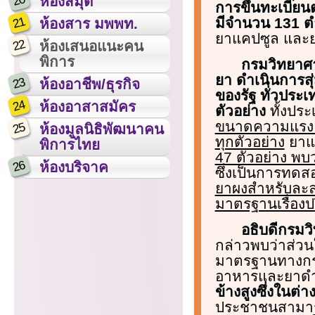
20
ห้องสมุด
การขึ้นทะเบีย
21
มีจำนวน 131 ตำ
ห้องสาร มพพท.
ยาแคปซูล และย
22
ห้องเสนอแนะคน
พิการ
กรมวิทยาศ
ยา ดำเนินการส
23
ห้องอาชีพ/ธุรกิจ
ของรัฐ ทั่วประ
24
ห้องอาสาสมัคร
ตัวอย่าง
ทั้งปร
ขนาดความแรง 5
25
ห้องมูลนิธิพัฒนาคน
ทุกตัวอย่าง
ยาแ
พิการไทย
47 ตัวอย่าง พบ
26
ห้องบริจาค
ซึ่งเป็นการทดส
ยาผงสำหรับละล
มาตรฐานเรื่อง
อธิบดีกรมว
กล่าวพบว่าส่วน
มาตรฐานทางกร
อาหารและยาดำ
ข้างสูงซึ่งในต่
ประชาชนสามารถ