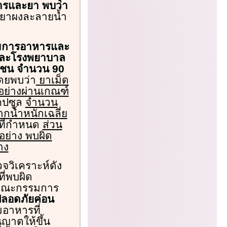
ารและยา พบว่า
บยาผงละลายน้ำ
รมการอาหารและ
ตและโรงพยาบาล
ชาชน จำนวน 90
ดยพบว่า
ยาเม็ด
อย่างผ่านเกณฑ์
คปซูล
จำนวน
กน้ำหนักเฉลี่ย
์ที่กำหนด
ส่วน
อย่าง พบผิด
าง
วิเคราะห์ดัง
ี่พบผิด
นคณะกรรมการ
ปลอดภัยค่อน
มอาหารที่
ญาตให้ขึ้น