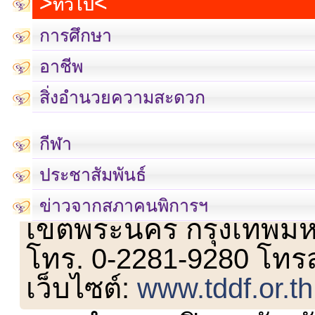
ทั่วไป
การศึกษา
อาชีพ
สิ่งอำนวยความสะดวก
กีฬา
ประชาสัมพันธ์
เลขที่ 23 ชั้น 2 ถนนวิ
ข่าวจากสภาคนพิการฯ
เขตพระนคร กรุงเทพม
โทร. 0-2281-9280 โทร
เว็บไซต์:
www.tddf.or.th