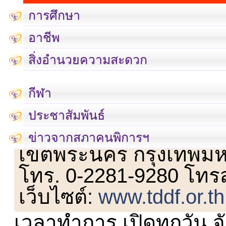
การศึกษา
อาชีพ
สิ่งอำนวยความสะดวก
กีฬา
ประชาสัมพันธ์
เลขที่ 23 ชั้น 2 ถนนวิ
ข่าวจากสภาคนพิการฯ
เขตพระนคร กรุงเทพม
โทร. 0-2281-9280 โทร
เว็บไซต์:
www.tddf.or.th
เวลาทำการ เปิดทุกวัน จั