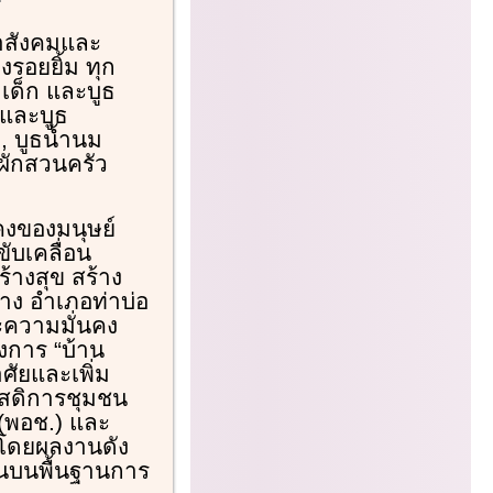
าสังคมและ
รอยยิ้ม ทุก
เด็ก และบูธ
ุและบูธ
 บูธน้ำนม
รผักสวนครัว
คงของมนุษย์
ับเคลื่อน
างสุข สร้าง
าง อำเภอท่าบ่อ
ความมั่นคง
งการ “บ้าน
าศัยและเพิ่ม
ัสดิการชุมชน
 (พอช.) และ
โดยผลงานดัง
ชนบนพื้นฐานการ