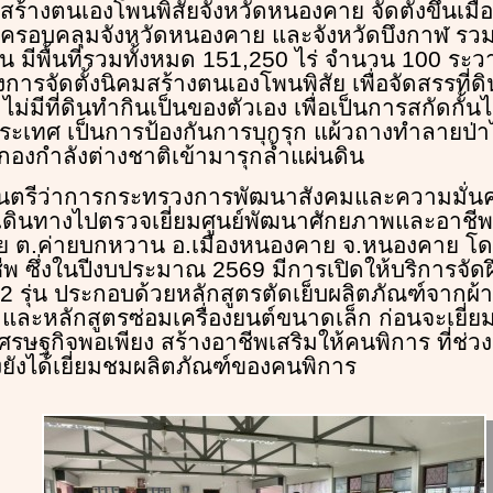
ร้างตนเองโพนพิสัยจังหวัดหนองคาย จัดตั้งขึ้นเมื่อ
ครอบคลุมจังหวัดหนองคาย และจังหวัดบึงกาฬ รวม
น มีพื้นที่รวมทั้งหมด 151,250 ไร่ จำนวน 100 ระวาง
การจัดตั้งนิคมสร้างตนเองโพนพิสัย เพื่อจัดสรรที่ดิ
ม่มีที่ดินทำกินเป็นของตัวเอง เพื่อเป็นการสกัดกั้
ทศ เป็นการป้องกันการบุกรุก แผ้วถางทำลายป่าไม
กองกำลังต่างชาติเข้ามารุกล้ำแผ่นดิน
ัฐมนตรีว่าการกระทรวงการพัฒนาสังคมและความมั่น
เดินทางไปตรวจเยี่ยมศูนย์พัฒนาศักยภาพและอาชี
ย ต.ค่ายบกหวาน อ.เมืองหนองคาย จ.หนองคาย โดยไ
าชีพ ซึ่งในปีงบประมาณ 2569 มีการเปิดให้บริการจั
ง 2 รุ่น ประกอบด้วยหลักสูตรตัดเย็บผลิตภัณฑ์จากผ้
และหลักสูตรซ่อมเครื่องยนต์ขนาดเล็ก ก่อนจะเยี่ย
เศรษฐกิจพอเพียง สร้างอาชีพเสริมให้คนพิการ ที่ช่วง
ทั้งยังได้เยี่ยมชมผลิตภัณฑ์ของคนพิการ