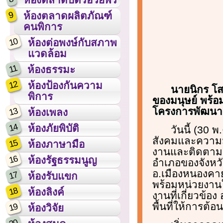
9
ห้องตลาดผลิตภัณฑ์
คนพิการ
10
ห้องต่อพงษ์กับสภาพ
แวดล้อม
11
ห้องธรรมะ
12
ห้องป้องกันความ
นายนิกร โ
พิการ
ของมนุษย์ พร้
โครงการพัฒนาคุ
13
ห้องเพลง
14
ห้องภัยพิบัติ
วันนี้ (30
สังคมและความมั
15
ห้องภาษามือ
งานและติดตามก
16
ห้องรัฐธรรมนูญ
อำเภอของจังหวั
อ.เมืองหนองคาย
17
ห้องรับแขก
พร้อมหน่วยงาน
18
ห้องลิงค์
งานที่เกี่ยวข้
พื้นที่ให้การต้
19
ห้องวิจัย