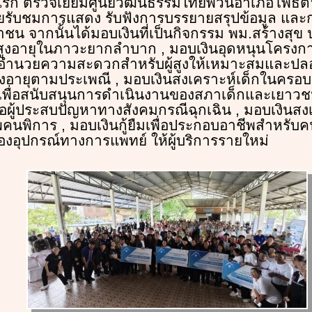
ดแรก ตรวจเยี่ยมศูนย์วัฒนธรรมไทยพวนอำเภอโพธิ์ต
รับชมการแสดง รับฟังการบรรยายสรุปข้อมูล และก
 จากนั้นได้มอบเงินที่เป็นกิจกรรม พม.สร้างสุข
ู้สูงอายุในภาวะยากลำบาก , มอบเงินอุดหนุนโครง
งอำนวยความสะดวกสำหรับผู้สูงให้เหมาะสมและปลอด
สูงอายุตามประเพณี , มอบเงินสงเคราะห์เด็กในครอ
เพื่อสนับสนุนการดำเนินงานของสภาเด็กและเยาวชน
ือผู้ประสบปัญหาทางสังคมกรณีฉุกเฉิน , มอบเงินส
คนพิการ , มอบเงินกู้ยืมเพื่อประกอบอาชีพสำหรับ
่องอุปกรณ์ทางการแพทย์ ให้ผู้บริการรายใหม่