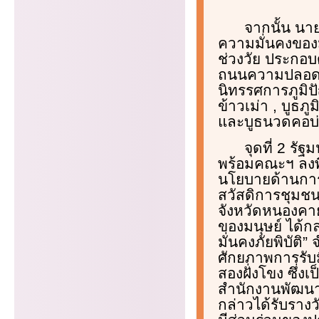
จากนั้น น
ความมั่นคงของม
ช่วงวัย ประกอบ
ถนนความปลอดภัยส
นิทรรศการภูมิ
ข้าวเม่า , บูธ
และบูธนวดคอบ
จุดที่ 2 ร
พร้อมคณะฯ ลงพื
นโยบายด้านการ
สวัสดิการชุมชน
จังหวัดหนองคา
ของมนุษย์ ได้
มั่นคงภัยพิบัติ”
ศักยภาพการรับม
สองฝั่งโขง ซึ่
สำนักงานพัฒนา
กล่าวได้รับราง