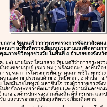
สมกลาง รัฐมนตรีว่าการกระทรวงการพัฒนาสังคมแ
อมคณะฯ ลงพื้นที่ตรวจเยี่ยมหน่วยงานและติดตามก
ณภาพชีวิตทุกช่วงวัย ในพื้นที่ 4 อำเภอของจังหว
 พ.ค. 69) นายนิกร โสมกลาง รัฐมนตรีว่าการกระทร
่นคงของมนุษย์ (รมว.พม.) พร้อมคณะฯ ลงพื้นที่ตร
ารบูรณาการโครงการพัฒนาคุณภาพชีวิตทุกช่วงวัย 
ดหนองคาย ประกอบด้วย อ.โพธิ์ตาก , อ.ท่าบ่อ , อ.
 โดยมีนายไพฑูรย์ มหาชื่นใจ รองผู้ว่าราชการจั
ในสังกัดกระทรวงพัฒนาสังคมและความมั่นคงของมน
อง อำเภอ องค์กรปกครองส่วนท้องถิ่น ผู้นำชุมชน แ
อนรับ และบรรยายสรุปข้อมูลที่ตรวจเยี่ยมติดตาม