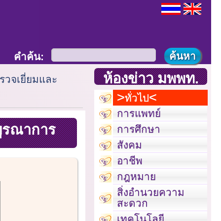
คำค้น:
ห้องข่าว มพพท.
วจเยี่ยมและ
ทั่วไป
การแพทย์
บูรณาการ
การศึกษา
สังคม
อาชีพ
กฎหมาย
สิ่งอำนวยความ
สะดวก
เทคโนโลยี