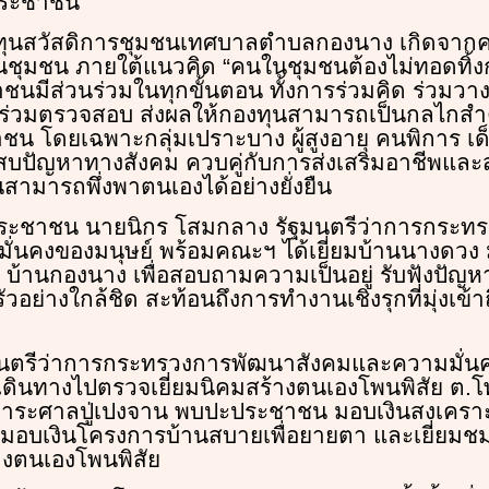
ประชาชน
ทุนสวัสดิการชุมชนเทศบาลตำบลกองนาง เกิดจากค
ุมชน ภายใต้แนวคิด “คนในชุมชนต้องไม่ทอดทิ้งก
นมีส่วนร่วมในทุกขั้นตอน ทั้งการร่วมคิด ร่วมวา
ร่วมตรวจสอบ ส่งผลให้กองทุนสามารถเป็นกลไกส
ชน โดยเฉพาะกลุ่มเปราะบาง ผู้สูงอายุ คนพิการ เ
สบปัญหาทางสังคม ควบคู่กับการส่งเสริมอาชีพและส
สามารถพึ่งพาตนเองได้อย่างยั่งยืน
ระชาชน นายนิกร โสมกลาง รัฐมนตรีว่าการกระท
่นคงของมนุษย์ พร้อมคณะฯ ได้เยี่ยมบ้านนางดวง 
 11 บ้านกองนาง เพื่อสอบถามความเป็นอยู่ รับฟังปั
ัวอย่างใกล้ชิด สะท้อนถึงการทำงานเชิงรุกที่มุ่งเข
ัฐมนตรีว่าการกระทรวงการพัฒนาสังคมและความมั่น
เดินทางไปตรวจเยี่ยมนิคมสร้างตนเองโพนพิสัย ต.
การะศาลปู่เปงจาน พบปะประชาชน มอบเงินสงเคราะห์
่ง มอบเงินโครงการบ้านสบายเพื่อยายตา และเยี่ยมช
างตนเองโพนพิสัย