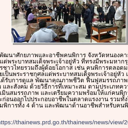
์พัฒนาศักยภาพและอาชีพคนพิการ จังหวัดหนองคาย จั
แด่พระบาทสมเด็จพระเจ้าอยู่หัว ที่ทรงมีพระมหากรุ
กรชาวไทยรวมถึงผู้ด้อยโอกาส เช่น คนพิการตลอด
ยเป็นพระราชกุศลแด่พระบาทสมเด็จพระเจ้าอยู่หัว เพ
ด้รับการดูแล พัฒนาคุณภาพชีวิต ฟื้นฟูสมรรถภา
พ และสังคม ด้วยวิธีการที่เหมาะสม ตามประเภทค
ประเมินสมรรถภาพ และเตรียมความพร้อมให้แก่คนพิกา
ะก่อนออกไปประกอบอาชีพในตลาดแรงงาน รวมทั้งให
ิการทั้ง 4 ด้าน และพัฒนาด้านอาชีพสำหรับคนพ
https://thainews.prd.go.th/thainews/news/view/