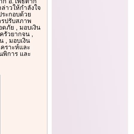
าก อ.โพธิ์ตาก
ล่าวให้กำลังใจ
 ประกอบด้วย
การปรับสภาพ
ภัย , มอบเงิน
บครัวยากจน ,
 , มอบเงิน
งเคราะห์และ
คนพิการ และ