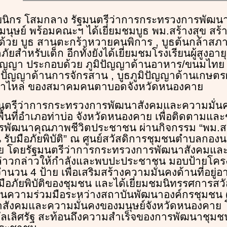
ายนิกร โสมกลาง รัฐมนตรีว่าการกระทรวงการพัฒน
นุษย์ พร้อมคณะฯ ได้เยี่ยมชมบูธ พม.สร้างสุข สร้าง
ด้วย บูธ สานตะกร้าหวายคนพิการ , บูธต้นกล้าสภา
ำหรับเด็ก อีกทั้งยังได้เยี่ยมชมโรงเรียนผู้สูงอาย
ปัญญา ประกอบด้วย ภูมิปัญญาด้านอาหาร/ขนมไทย ,
ภูมิปัญญาด้านการจักรสาน , บูธภูมิปัญญาด้านเกษต
่าไหล่ ของสมาคมคนตาบอดจังหวัดหนองคาย
ัฐมนตรีว่าการกระทรวงการพัฒนาสังคมและความมั่น
้นที่อำเภอท่าบ่อ จังหวัดหนองคาย เพื่อติดตามและข
พัฒนาคุณภาพชีวิตประชาชน ผ่านกิจกรรม “พม.สร้
 รับมือภัยพิบัติ” ณ ศูนย์สวัสดิการชุมชนตำบลกองน
ย โดยรัฐมนตรีว่าการกระทรวงการพัฒนาสังคมและ
กล่าวกล่าวให้กำลังและพบปะประชาชน มอบป้ายโคร
 จำนวน 4 ป้าย เพื่อเสริมสร้างความมั่นคงด้านที่อยู่อ
ือภัยพิบัติของชุมชน และได้เยี่ยมชมนิทรรศการสว
งเป็นความร่วมมือระหว่างสถาบันพัฒนาองค์กรชุมชน
สังคมและความมั่นคงของมนุษย์จังหวัดหนองคาย 
วัลเลิศรัฐ สะท้อนถึงความสำเร็จของการพัฒนาชุม