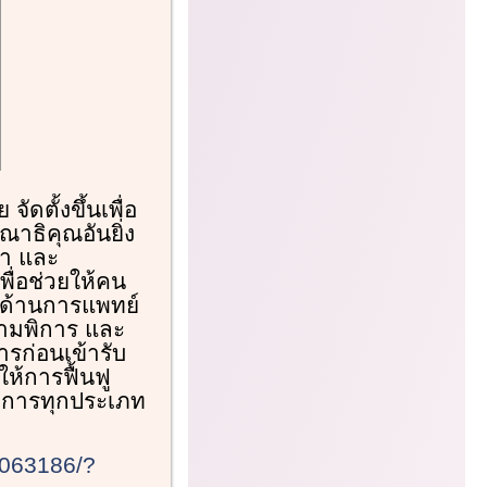
ดตั้งขึ้นเพื่อ
ณาธิคุณอันยิ่ง
มา และ
ื่อช่วยให้คน
พด้านการแพทย์
วามพิการ และ
รก่อนเข้ารับ
้การฟื้นฟู
ิการทุกประเภท
2063186/?