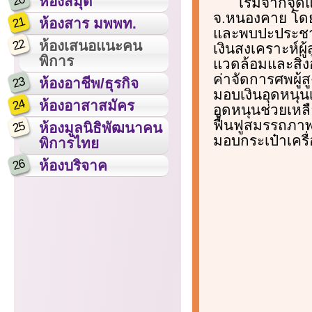
20
ห้องสมุด
เริ่มจากจุ
จ.หนองคาย โดย
21
ห้องสาร มพพท.
และพบปะประชาชน
22
ห้องเสนอแนะคน
เงินสงเคราะห์ผ
พิการ
แวดล้อมและสิ่
ค่าจัดการศพผู้
23
ห้องอาชีพ/ธุรกิจ
มอบเงินอุดหนุน
24
ห้องอาสาสมัคร
อุดหนุนช่วยเหล
ฟื้นฟูสมรรถภาพ
25
ห้องมูลนิธิพัฒนาคน
มอบกระเป๋าเครื
พิการไทย
26
ห้องบริจาค