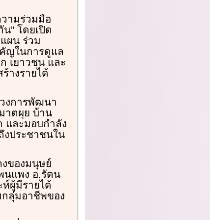
วามร่วมมือ
ัน” โดยเปิด
งแผน ร่วม
ำคัญในการดูแล
ด็ก เยาวชน และ
ร้างรายได้
รวงการพัฒนา
มาตผุย บ้าน
ญหา และมอบกำลัง
้าถึงประชาชนใน
คงของมนุษย์
โพนแพง อ.รัตน
ผู้มีรายได้
มกลุ่มอาชีพของ