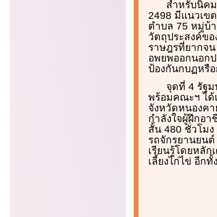
สำหรับนิคมส
2498 มีแนวเขต
ตำบล 75 หมู่บ้า
วัตถุประสงค์ของ
ราษฎรที่ยากจน ไ
อพยพออกนอกประเ
ป้องกันกบฏหรือ
จุดที่ 4 ร
พร้อมคณะฯ ได้
จังหวัดหนองคา
กำลังใจผู้ฝึกอ
สั้น 480 ชั่วโม
รถจักรยานยนต์ 
เรียนรู้โดยหลัก
เลี้ยงไก่ไข่ อีก