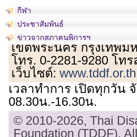
กีฬา
ประชาสัมพันธ์
เลขที่ 23 ชั้น 2 ถนนวิ
ข่าวจากสภาคนพิการฯ
เขตพระนคร กรุงเทพม
โทร. 0-2281-9280 โทร
เว็บไซต์:
www.tddf.or.th
เวลาทำการ เปิดทุกวัน จั
08.30น.-16.30น.
© 2010-2026, Thai Di
Foundation (TDDF). All