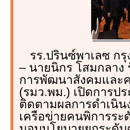
รร.ปรินซ์พาเลซ กรุ
– นายนิกร โสมกลาง 
การพัฒนาสังคมและคว
(รมว.พม.) เปิดการประช
ติดตามผลการดำเนิน
เครือข่ายคนพิการระด
มอบนโยบายยกระดับค