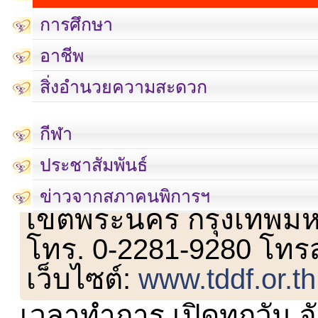
การศึกษา
อาชีพ
สิ่งอำนวยความสะดวก
กีฬา
ประชาสัมพันธ์
เลขที่ 23 ชั้น 2 ถนนวิ
ข่าวจากสภาคนพิการฯ
เขตพระนคร กรุงเทพม
โทร. 0-2281-9280 โทร
เว็บไซต์:
www.tddf.or.th
เวลาทำการ เปิดทุกวัน จั