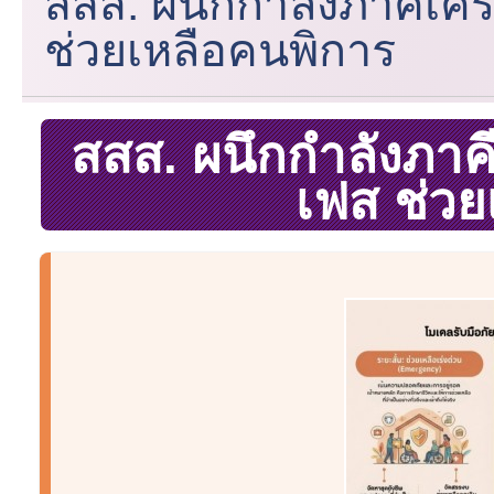
สสส. ผนึกกำลังภาคีเคร
ช่วยเหลือคนพิการ
สสส. ผนึกกำลังภาคี
เฟส ช่วย