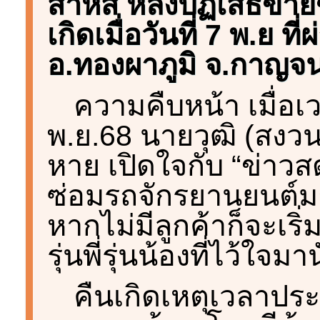
สาหัส หลังปฏิเสธขาย
เกิดเมื่อวันที่ 7 พ.ย ที่
อ.ทองผาภูมิ จ.กาญจนบ
ความคืบหน้า เมื่อเว
พ.ย.68 นายวุฒิ (สงวนน
หาย เปิดใจกับ “ข่าวสด
ซ่อมรถจักรยานยนต์มา
หากไม่มีลูกค้าก็จะเริ
รุ่นพี่รุ่นน้องที่ไว้ใจม
คืนเกิดเหตุเวลาปร