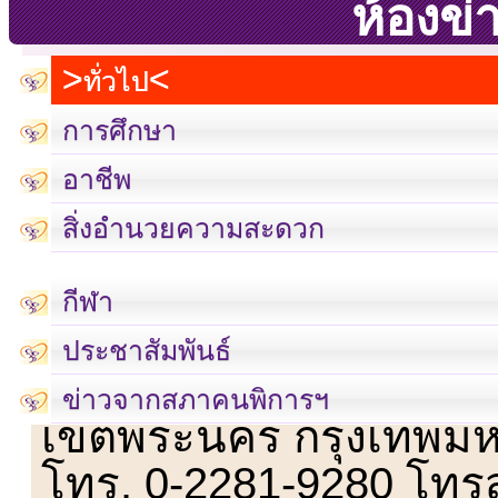
ห้องข่
ทั่วไป
การศึกษา
อาชีพ
สิ่งอำนวยความสะดวก
กีฬา
ประชาสัมพันธ์
เลขที่ 23 ชั้น 2 ถนนวิ
ข่าวจากสภาคนพิการฯ
เขตพระนคร กรุงเทพม
โทร. 0-2281-9280 โทร