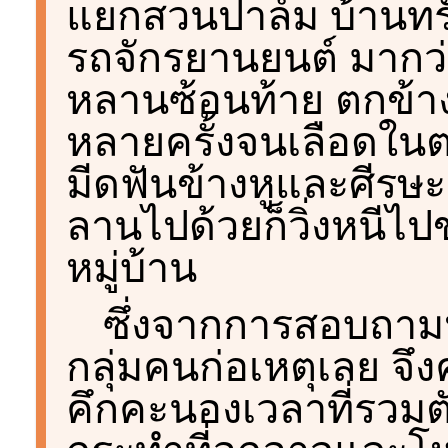
แยกสวนปาล์ม บ้านทรัพย์
รถจักรยานยนต์ มากว่า
หลานซ้อนท้าย ตกข้าง
หลายครั้งจนเลือดในตา
มีดฟันข้างหูและศีรษ
ลานไปด้วยก็วิ่งหนี
หมู่บ้าน
ซึ่งจากการสอบถามห
กลุ่มคนก่อเหตุเลย จึ
คึกคะนองเวลาที่รวมต