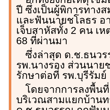
ปี ซึ่งเป็นผู้พิการทา
และฟันนายชโลธร อายุ 
เจ็บสาหัสทั้ง 2 คน เหต
68 ที่ผ่านมา
ซึ่งล่าสุด ด.ช.ธนวรร
รพ.นางรอง ส่วนนายชโ
รักษาต่อที่ รพ.บุรีรัม
โดยจากการลงพื้นที่
บริเวณสามแยกบ้านทรั
ด.ช.ธนวรรณ ถูกฟันบา