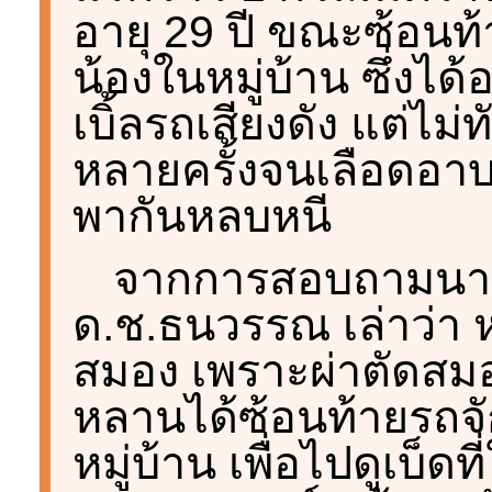
อายุ 29 ปี ขณะซ้อนท
น้องในหมู่บ้าน ซึ่งได
เบิ้ลรถเสียงดัง แต่ไม่ท
หลายครั้งจนเลือดอาบ ก
พากันหลบหนี
จากการสอบถามนางร
ด.ช.ธนวรรณ เล่าว่า 
สมอง เพราะผ่าตัดสมองต
หลานได้ซ้อนท้ายรถจั
หมู่บ้าน เพื่อไปดูเบ็ด