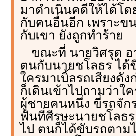
มาดำเนินคดีให้ได้โดย
กับคนอื่นอีก เพราะขน
กับเขา ยังถูกทำร้าย
ขณะที่ นายวิศรุต อาย
ตนกับนายชโลธร ได้ขี
ใครมาเบิ้ลรถเสียงดั
ก็เดินเข้าไปถามว่าใครเ
ผู้ชายคนหนึ่ง ขี่รถจั
ฟันที่ศีรษะนายชโลธร
ไป ตนก็ได้ขับรถตามไ