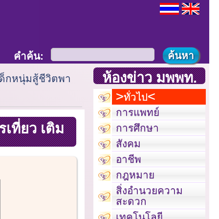
คำค้น:
ห้องข่าว มพพท.
ด็กหนุ่มสู้ชีวิตพา
ทั่วไป
การแพทย์
เที่ยว เติม
การศึกษา
สังคม
อาชีพ
กฎหมาย
สิ่งอำนวยความ
สะดวก
เทคโนโลยี