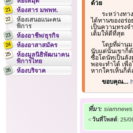
20
ห้องสมุด
ด้วย
21
ห้องสาร มพพท.
ระหว่างทาง
22
ห้องเสนอแนะคน
ได้ทานของอร่อย
พิการ
เป็นความทรงจำดี
เต็มให้ดีที่สุด
23
ห้องอาชีพ/ธุรกิจ
โดยที่ผ่านม
24
ห้องอาสาสมัคร
นับแต่นั้นเขาก็ต
25
ห้องมูลนิธิพัฒนาคน
ซื้อโดนัทเป็นลั
พิการไทย
พอจะทำได้ เพื่อ
26
หากใครเห็นก็ต้
ห้องบริจาค
ขอบคุณ...
ที่มา:
siamnews.
วันที่โพสต์
: 25/