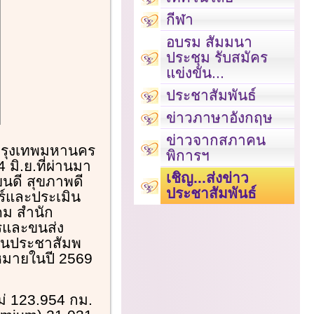
กีฬา
อบรม สัมมนา
ประชุม รับสมัคร
แข่งขัน...
ประชาสัมพันธ์
ข่าวภาษาอังกฤษ
ข่าวจากสภาคน
รกรุงเทพมหานคร
พิการฯ
มิ.ย.ที่ผ่านมา
เชิญ...ส่งข่าว
ยนดี สุขภาพดี
ประชาสัมพันธ์
ตร์และประเมิน
คม สำนัก
รและขนส่ง
านประชาสัมพ
าหมายในปี 2569
่ 123.954 กม.