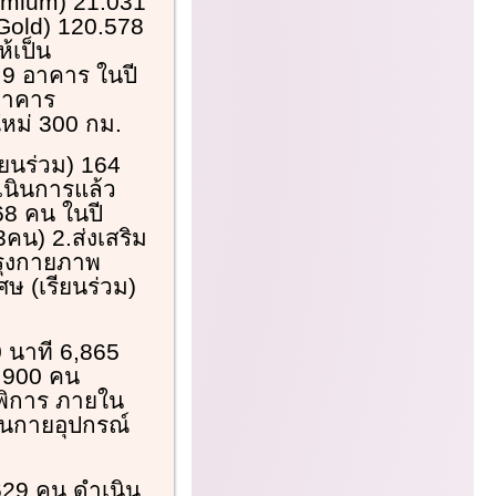
emium) 21.031
Gold) 120.578
้เป็น
 9 อาคาร ในปี
 อาคาร
หม่ 300 กม.
รียนร่วม) 164
เนินการแล้ว
68 คน ในปี
23คน) 2.ส่งเสริม
ปรุงกายภาพ
ษ (เรียนร่วม)
0 นาที 6,865
,900 คน
นพิการ ภายใน
ุนกายอุปกรณ์
 629 คน ดำเนิน