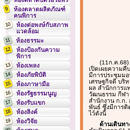
9
ห้องตลาดผลิตภัณฑ์
คนพิการ
10
ห้องต่อพงษ์กับสภาพ
แวดล้อม
11
ห้องธรรมะ
12
ห้องป้องกันความ
พิการ
(11ก.ค.68)
13
ห้องเพลง
เปิดเผยความคืบห
14
ห้องภัยพิบัติ
มีการประชุมมอบ
เศรษฐกิจดี บริ
15
ห้องภาษามือ
ผล สำนักการแพ
16
ห้องรัฐธรรมนูญ
วัฒนธรรม กีฬา
สำนักงาน ก.ก.
17
ห้องรับแขก
พันธ์ ซึ่งมีกา
18
ห้องลิงค์
ไว้ดังนี้
19
ห้องวิจัย
ด้านเดินทาง