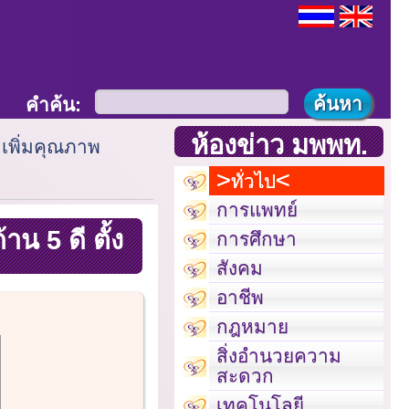
คำค้น:
ห้องข่าว มพพท.
 เพิ่มคุณภาพ
ทั่วไป
การแพทย์
น 5 ดี ตั้ง
การศึกษา
สังคม
อาชีพ
กฎหมาย
สิ่งอำนวยความ
สะดวก
เทคโนโลยี