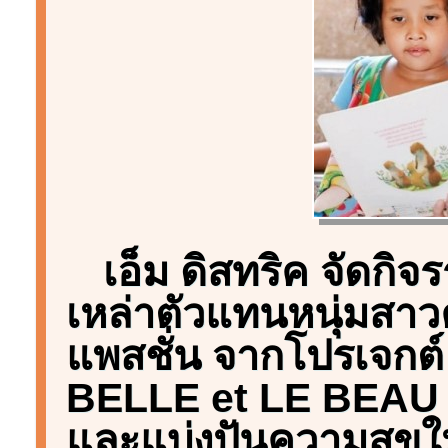
เอ็ม ดิสทริค จัดกิ
เหล่าตัวแทนหนุ่มสาวคน
แพสชั่น จากโปรเจกต
BELLE et LE BEAU รุ
และแบ่งปันความสุขให