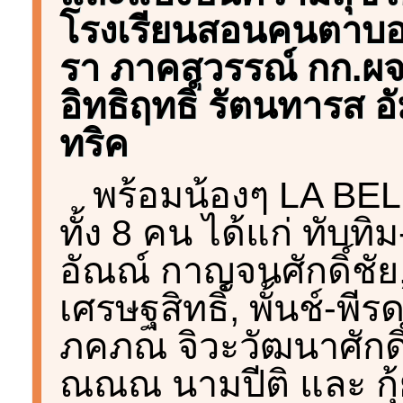
โรงเรียนสอนคนตาบอด
รา ภาคสุวรรณ์ กก.ผจก
อิทธิฤทธิ์ รัตนทารส อ
ทริค
พร้อมน้องๆ LA BELL
ทั้ง 8 คน ได้แก่ ทับท
อัณณ์ กาญจนศักดิ์ชัย,
เศรษฐสิทธิ์, พั้นช์-พีร
ภคภณ จิวะวัฒนาศักดิ์,
ณณณ นามปีติ และ กุ้ย