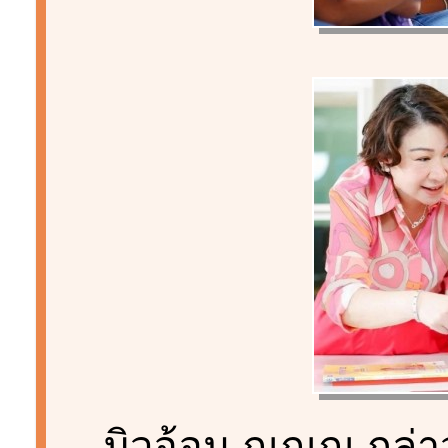
มิวอ้อน ณณณ กล่าวว