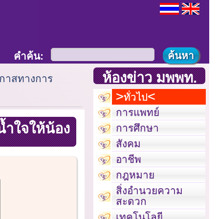
คำค้น:
ห้องข่าว มพพท.
โอกาสทางการ
ทั่วไป
การแพทย์
้ำใจให้น้อง
การศึกษา
สังคม
อาชีพ
กฎหมาย
สิ่งอำนวยความ
สะดวก
เทคโนโลยี