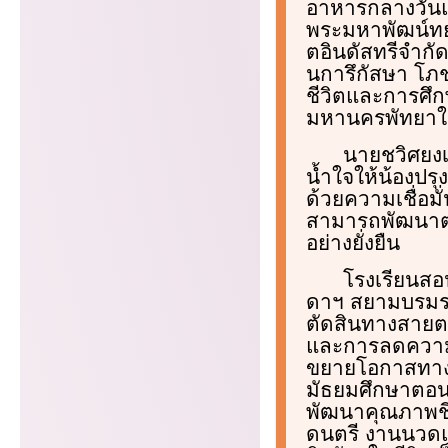
อาหารกลางวันแ
พระมหาพัฒน์ทยา
ตอินดัสทรีจำกั
นการึกัสษา โภ
ชีวิตและการศึก
มหานครพัทยาใน
นายชวิศยงเ
น้ำใจให้น้องปรุง
ด้วยความเชื่อมั
สามารถพัฒนาต่อ
อย่างยั่งยืน
โรงเรียนสอ
ดาฯ สยามบรมรา
ตัดสินทางสายตา
และการลดความเ
ขยายโอกาสทางก
มัธยมศึกษาตอน
พัฒนาคุณภาพชีว
ดนตรี งานนวดแ