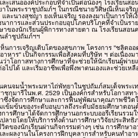
ละเสนอองค์ประกอบที่จำเป็นต่อน้องๆ โรงเรียนสอ
ในพระราชูปถัมภ์ฯ ในกรณีชนายวิศิษณีเห็นเจริญ 
ด และนางสุชญา ยงเห็นเจริญ รองลงมาเป็นการให้เ
ชนาการและส่วนประกอบอุปโภคบริโภคที่จำเป้นร
ษาของนักเรียนผู้พิการทางสายตา ณ โรงเรียนสอนคน
ลำชูปถัมภ์ฯฯ
ห็นการเจริญเติบโตของสุขภาพ โครงการ "ชลิตออดด
อาหาร" เป็นกิจกรรมเพื่อสังคมที่บริษัท ฯ ต่อเนื่องมา
่นว่าโอกาสทางการศึกษาที่จะช่วยให้นักเรียนผู้พ่ายแพ
ไปได้ และเริ่มอาชีพเพื่อพึ่งพาตนเองและช่วยเหลื
นคนจมน้ำพระมหาไถ่พัทยาในชูปถัมภ์สมเด็จพระเ
ชกุมารีในพ.ศ. 2529 เป็นองค์กรสำหรับโอกาสทางก
ซึ่งจัดการศึกษาและการฟื้นฟูพัฒนาคุณภาพชีวิตให
ข้มข้นของระดับอนุบาลถึงระดับมัธยมศึกษาตอน
ารศึกษาได้จัดการศึกษานอกระบบออรีเรียนรวมใ
ปลายโดยให้บริการทั้งด้านการศึกษาวิจัยประสิทธ
ิตของนักเรียนผ่านกิจกรรมต่างๆ เช่น การศึกษาอ
ละผลงานในโครงการฝึกบุคลากรสำหรับคนทำอาหาร