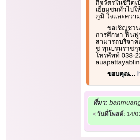
กิจวัตรในชีวิต
เยี่ยมชมทั่วไป
ภูมิ ใจและความ
ขอเชิญชวนผู
การศึกษา ฟื้นฟ
สามารถบริจาคเง
ช ทุนบรมราชกุม
โทรศัพท์ 038-2
auapattayablin
ขอบคุณ...
ที่มา:
banmuang.c
วันที่โพสต์
: 14/