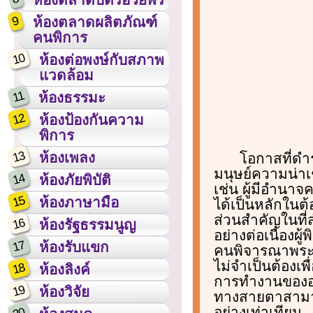
9
ห้องตลาดผลิตภัณฑ์
คนพิการ
10
ห้องต่อพงษ์กับสภาพ
แวดล้อม
11
ห้องธรรมะ
12
ห้องป้องกันความ
พิการ
13
ห้องเพลง
โอกาสที่ดำ
มนุษย์ความน่าเ
14
ห้องภัยพิบัติ
เช่น ผู้มีอำน
15
ห้องภาษามือ
ได้เป็นหลักใน
ส่วนสำคัญในที
16
ห้องรัฐธรรมนูญ
อย่างต่อเนื่อง
17
ห้องรับแขก
คนพิจารณาพระม
ไม่จำเป็นต้องเ
18
ห้องลิงค์
การทำงานของอาช
19
ห้องวิจัย
ทางสายตาสามาร
อย่างเท่าเทียม