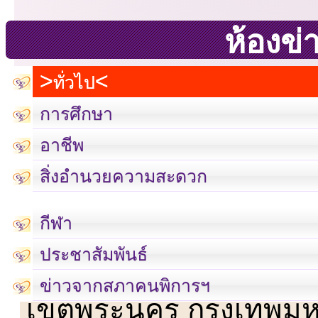
ห้องข่
ทั่วไป
การศึกษา
อาชีพ
สิ่งอำนวยความสะดวก
กีฬา
ประชาสัมพันธ์
เลขที่ 23 ชั้น 2 ถนนวิ
ข่าวจากสภาคนพิการฯ
เขตพระนคร กรุงเทพม