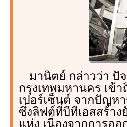
มานิตย์ กล่าวว่า ป
กรุงเทพมหานคร เข้าถ
เปอร์เซ็นต์ จากปัญห
ซึ่งลิฟต์ที่บีทีเอสสร้
แห่ง เนื่องจากการออ