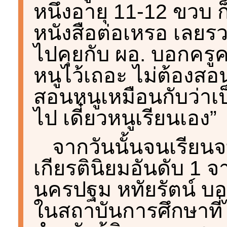
หนึ่งอายุ 11-12 ขวบ ก็
หนังสือต่อเหรอ เลยร
ไปคุยกับ ผอ. บอกครูค
หนูไว้เถอะ ไม่ต้องส
สอนหนูเหมือนกับว่าเป็
ไป เดี๋ยวหนูเรียนเอง”
จากวันนั้นจนเรียน
เกียรตินิยมอันดับ 1
นครปฐม หทัยรัตน์ บอก
ในสถาบันการศึกษาที่