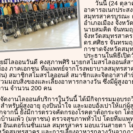
วันนี้ (24 ตุล
อาคารอเนกประสงค
สมุทรสาครบูรณะ
อำเภอเมือง จังหว
นายสมคิด จันทมฤก
จังหวัดสมุทรสาคร
ดร.ศศิธร จันทรม
กาชาดจังหวัดสมุท
ประธานในพิธีเปิด
มีไลออนวันดี คงสุภาพศิริ นายกสโมสรไลออนส์สาค
ยวข้อง ภาคเอกชน ทีมแพทย์จากโรงพยาบาลสมุทรส
ชน) สมาชิกสโมสรไลออนส์ สมาชิกและจิตอาสาสำน
มมอบสิ่งของและเลี้ยงอาหารกลางวัน ซึ่งมีผู้สูงอายุ ผ
วมงาน จำนวน 200 คน
จัดงานไลออนส์บริการในวันนี้ ได้มีกิจกรรมมอบรถวี
รับผู้สูงอายุ ถุงปันน้ำใจ และมอบอั่งเปาให้แก่ผู้สู
อกจากนี้ ยังมีการตรวจคัดกรองโรคตาต้อกระจก โดย
้านแพ้ว (มหาชน) ตรวจสุขภาพทั่วไป โดยทีมแพท
ช อินเตอร์เนชั่นแนล สมุทรสาคร มอบแว่นสายตา 
วัดสมุทรสาคร และการเลี้ยงอาหารกลางวันจากภาคเ