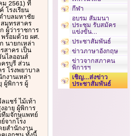
าคม 2561) ที่
กีฬา
์ โรงเรียน
 ตำบลมหาชัย
อบรม สัมมนา
ัดสมุทรสาคร
ประชุม รับสมัคร
 ผู้ว่าราชการ
แข่งขัน...
 พร้อมด้วย ผศ.
ประชาสัมพันธ์
ฤก นายกเหล่า
รสาคร เป็น
ข่าวภาษาอังกฤษ
วันไลออนส์
ข่าวจากสภาคน
รบุรี ส่วน
พิการฯ
าคร โรงพยาบาล
ักงานเหล่า
เชิญ...ส่งข่าว
ู้พิการ ผู้
ประชาสัมพันธ์
ลแชร์ ไม้เท้า
งอายุ ผู้พิการ
ทีมจักษุแพทย์
ย์จากโรง
โดยสำนักงาน
อกชน ทั้งนี้