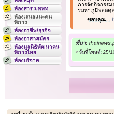
20
ห้องสมุด
การจัดกิจกรรม
21
ห้องสาร มพพท.
รมหาภูมิพลอดุ
22
ห้องเสนอแนะคน
ขอบคุณ...
พิการ
23
ห้องอาชีพ/ธุรกิจ
24
ห้องอาสาสมัคร
ที่มา:
thainews.p
25
ห้องมูลนิธิพัฒนาคน
วันที่โพสต์
: 25/
พิการไทย
26
ห้องบริจาค