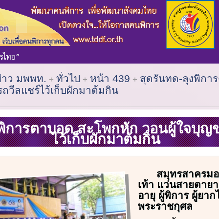
ข่าว มพพท.
ทั่วไป
หน้า 439
สุดรันทด-ลุงพิก
ถวีลแชร์ไว้เก็บผักมาต้มกิน
งพิการตาบอด สะโพกหัก วอนผู้ใจบุญ
ไว้เก็บผักมาต้มกิน
สมุทรสาครมอบ
เท้า แว่นสายตายาว 
อายุ ผู้พิการ ผู้ยาก
พระราชกุศล