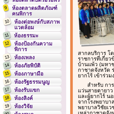
9
ห้องตลาดผลิตภัณฑ์
คนพิการ
10
ห้องต่อพงษ์กับสภาพ
แวดล้อม
11
ห้องธรรมะ
12
ห้องป้องกันความ
พิการ
สากลบริการ โดย
13
ห้องเพลง
ราชการที่เกี่
บ้านแพ้ว (มหา
14
ห้องภัยพิบัติ
กาชาดจังหวัด ร่ว
15
ห้องภาษามือ
ยากไร้ เข้าร่
16
ห้องรัฐธรรมนูญ
สำหรับ การ
17
ห้องรับแขก
แว่นสายตายาว สำห
และผู้ยากไร้ น
18
ห้องลิงค์
จากโรงพยาบาลบ
19
ห้องวิจัย
พยาบาลวิชัยเว
เหล่ากาชาดจังห