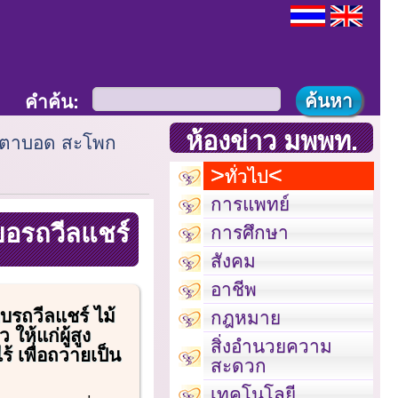
คำค้น:
ห้องข่าว มพพท.
ารตาบอด สะโพก
ทั่วไป
การแพทย์
ขอรถวีลแชร์
การศึกษา
สังคม
อาชีพ
รถวีลแชร์ ไม้
กฎหมาย
ให้แก่ผู้สูง
สิ่งอำนวยความ
ไร้ เพื่อถวายเป็น
สะดวก
เทคโนโลยี