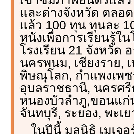
และต่างจังหวัด ตลอ
แล้ว 100 ทุน ทุนละ 
หนังเพื่อการเรียนรู้ใ
โรงเรียน 21 จังหวัด อา
นครพนม, เชียงราย, เพ
พิษณุโลก, กำแพงเพช
อุบลราชธานี, นครศร
หนองบัวลำภู,ขอนแก่น
จันทบุรี, ระยอง, พะเย
ในปีนี้ มูลนิธิ เมเจ