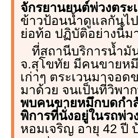
จักรยานยนต์พ่วงตระ
ข้าวป้อนน้ำดูแลกันไ
ย่อท้อ ปฏิบัติอย่างนี้ม
ที่สถานีบริการน้ำม
จ.สุโขทัย มีคนขายหม
เก่าๆ ตระเวนมาจอดข
มาด้วย จนเป็นที่วิพา
พบคนขายหมึกบดกำลังย
พิการที่นั่งอยู่ในรถพ่ว
หอมเจริญ อายุ 42 ปี บ้า