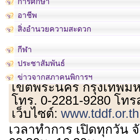
การศึกษา
อาชีพ
สิ่งอำนวยความสะดวก
กีฬา
ประชาสัมพันธ์
เลขที่ 23 ชั้น 2 ถนนวิ
ข่าวจากสภาคนพิการฯ
เขตพระนคร กรุงเทพม
โทร. 0-2281-9280 โทร
เว็บไซต์:
www.tddf.or.th
เวลาทำการ เปิดทุกวัน จั