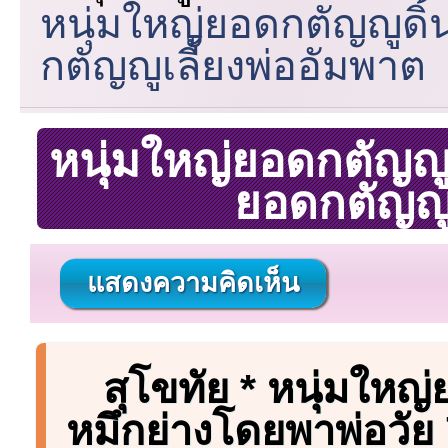
หนุ่มใหญ่ยอดกตัญญูดิ้น
กตัญญูเลี้ยงพ่ออัมพาต
หนุ่มใหญ่ยอดกตัญญูด
ยอดกตัญญูเ
แสดงความคิดเห็น
สุโขทัย * หนุ่มให
หมึกย่างโดยพาพ่อวัย 