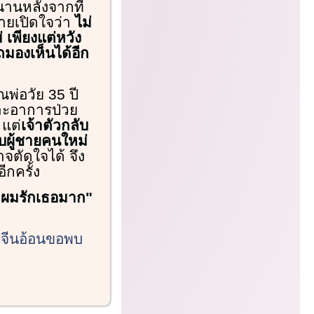
่นานหลังจากที่
ชายเปิดใจว่า
ไม่
 เพียงแต่หวัง
ถมองเห็นได้อีก
ณพ่อวัย 35 ปี
ราะอาการป่วย
 แต่
เจ้าตัวกลับ
บผู้ชายคนใหม่
จตัดใจได้ จึง
ีกครั้ง
าผมรักเธอมาก"
ยจีนอ้อนขอพบ