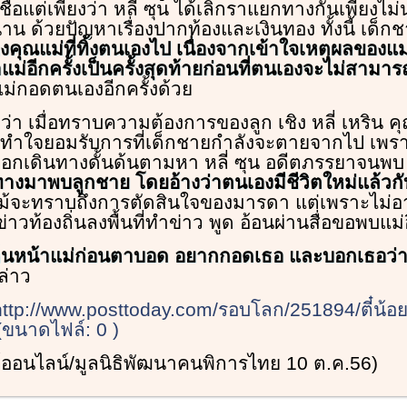
ื่อแต่เพียงว่า หลี่ ซุน ได้เลิกราแยกทางกันเพียงไม
าน ด้วยปัญหาเรื่องปากท้องและเงินทอง ทั้งนี้ เด็ก
คุณแม่ที่ทิ้งตนเองไป เนื่องจากเข้าใจเหตุผลของแม่
แม่อีกครั้งเป็นครั้งสุดท้ายก่อนที่ตนเองจะไม่สามาร
ม่กอดตนเองอีกครั้งด้วย
่า เมื่อทราบความต้องการของลูก เชิง หลี่ เหริน คุ
่างทำใจยอมรับการที่เด็กชายกำลังจะตายจากไป เพ
้ออกเดินทางดั้นด้นตามหา หลี่ ซุน อดีตภรรยาจนพบ
นทางมาพบลูกชาย โดยอ้างว่าตนเองมีชีวิตใหม่แล้วกั
ม้จะทราบถึงการตัดสินใจของมารดา แต่เพราะไม่อา
่อข่าวท้องถิ่นลงพื้นที่ทำข่าว พูด อ้อนผ่านสื่อขอพบแม่อ
็นหน้าแม่ก่อนตาบอด อยากกอดเธอ และบอกเธอว่
ล่าว
http://www.posttoday.com/รอบโลก/251894/ตี๋น้อ
ขนาดไฟล์: 0 )
ย์ออนไลน์/มูลนิธิพัฒนาคนพิการไทย 10 ต.ค.56)