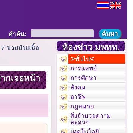
คำค้น:
ห้องข่าว มพพท.
7 ขวบป่วยเนื้อ
ทั่วไป
การแพทย์
ยากเจอหน้า
การศึกษา
สังคม
อาชีพ
กฎหมาย
สิ่งอำนวยความ
สะดวก
เทคโนโลยี