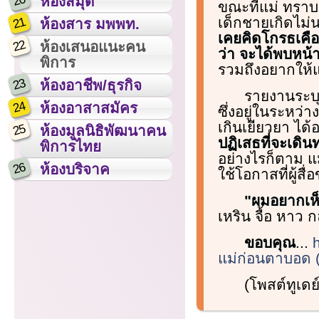
20
ห้องสมุด
ขณะที่แม่ ทราบช
เด็กชายเกิดไม่น
21
ห้องสาร มพพท.
เคยคิดโกรธเคือง
22
ห้องเสนอแนะคน
ว่า จะได้พบหน้า
พิการ
รวมถึงอยากให้แ
23
ห้องอาชีพ/ธุรกิจ
รายงานระบุว
24
ห้องอาสาสมัคร
ซึ่งอยู่ในระหว
เกินเยียวยา ได
25
ห้องมูลนิธิพัฒนาคน
ปฏิเสธที่จะเดิ
พิการไทย
อย่างไรก็ตาม แ
26
ห้องบริจาค
ใช้โอกาสที่ผู้สื
"ผมอยากเห
เหริน จื้อ หาว ก
ขอบคุณ
...
แม่ก่อนตาบอด (
(โพสต์ทูเด