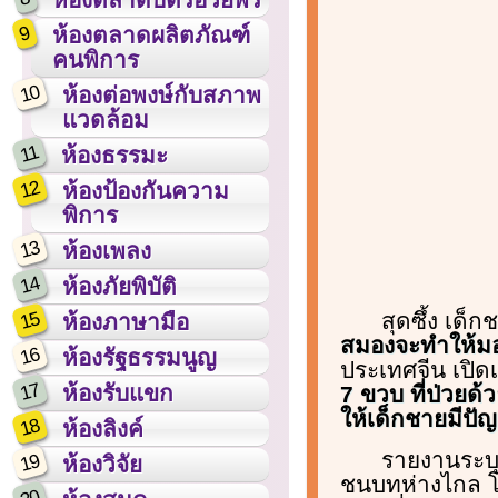
9
ห้องตลาดผลิตภัณฑ์
คนพิการ
10
ห้องต่อพงษ์กับสภาพ
แวดล้อม
11
ห้องธรรมะ
12
ห้องป้องกันความ
พิการ
13
ห้องเพลง
14
ห้องภัยพิบัติ
15
สุดซึ้ง เด็
ห้องภาษามือ
สมองจะทำให้มอง
16
ห้องรัฐธรรมนูญ
ประเทศจีน เปิดเ
17
ห้องรับแขก
7 ขวบ ที่ป่วยด
ให้เด็กชายมีปั
18
ห้องลิงค์
รายงานระบุว
19
ห้องวิจัย
ชนบทห่างไกล โดย