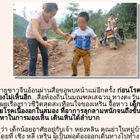
กชายชาวจีนอ้อนผ่านสื่อขอพบหน้าแม่อีกครั้ง
ก่อนโรค
ไม่เห็นอีก
...สื่อท้องถิ่นในมณฑลเสฉวน ทางตะวัน
ผยเรื่องราวชีวิตสุดสะเทือนใจของเหริน จื้อหาว
เด็
้วยโรคเนื้องอกในสมอง ที่อาการลุกลามหนักจนถึงขั้
ญหาในการมองเห็น เดินเหินได้ลำบาก
่า เด็กน้อยอาศัยอยู่กับเจ้า หย่งหลิน คุณย่าในหมู่บ
ที่ เชิง หลี่ เหริน ผู้เป็นพ่อต้องออกเดินทางไปทำ