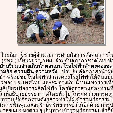
์ ไวยนิยา ผู้ช่วยผู้อำนวยการฝ่ายกิจการสังคม การไ
 (กฟผ.) เปิดเผยว่า กฟผ. ร่วมกับสภากาชาดไทย
นำ
ป่าบริเวณอ่างเก็บน้ำตอนบน โรงไฟฟ้าลำตะคองช
ามรัก ความฝัน ความหวัง...ป่า”
จับคู่จิตอาสานำผู
ป่า พร้อมชมโรงไฟฟ้าลำตะคองโรงไฟฟ้าใต้ดินแบบ
ยวของ ประเทศไทย และชมอ่างเก็บน้ำบนเขายายเที่
สีเขียวเพื่อการผลิตไฟฟ้า โดยจิตอาสาแต่ละท่านที่
าที่อธิบายบรรยากาศโดยทั่วไป ในระหว่างการดูงาน
ราบ ซึ่งกิจกรรมดังกล่าวทำให้ผู้เข้าร่วมกิจกรรมได้
งการฟื้นฟูและอนุรักษ์ทรัพยากรป่าไม้อีกด้วย การปลู
มวลชนแขนงต่าง ๆ เดินทางเข้าร่วมกิจกรรมแล้วก็