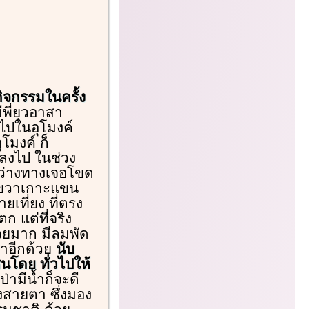
กิจกรรมในครั้ง
พี่ยุวอาสา
ไปในอุโมงค์
โมงค์ ก็
ลงไป ในช่วง
หว่างทางเจอโขด
อขวาเกาะแขน
เที่ยง ที่ตรง
ก แต่ที่จริง
สวยมาก มีลมพัด
่าอีกด้วย
นับ
นโดย ทั่วไปให้
่ามีน้ำก็จะดี
งสายตา ซึ่งมอง