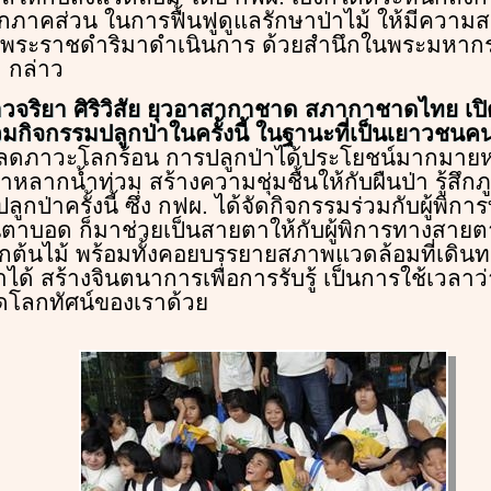
าคส่วน ในการฟื้นฟูดูแลรักษาป่าไม้ ให้มีความส
ระราชดำริมาดำเนินการ ด้วยสำนึกในพระมหากรุ
า กล่าว
จริยา ศิริวิสัย ยุวอาสากาชาด สภากาชาดไทย เปิดเ
าร่วมกิจกรรมปลูกป่าในครั้งนี้ ในฐานะที่เป็นเยาวชนคน
รลดภาวะโลกร้อน การปลูกป่าได้ประโยชน์มากมา
ำหลากน้ำท่วม สร้างความชุ่มชื้นให้กับผืนป่า รู้สึกภูม
ลูกป่าครั้งนี้ ซึ่ง กฟผ. ได้จัดกิจกรรมร่วมกับผู้พ
าบอด ก็มาช่วยเป็นสายตาให้กับผู้พิการทางสายตาท
 ปลูกต้นไม้ พร้อมทั้งคอยบรรยายสภาพแวดล้อมที่เดินทา
้ สร้างจินตนาการเพื่อการรับรู้ เป็นการใช้เวลาว่
ิดโลกทัศน์ของเราด้วย