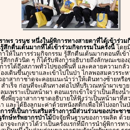
ราพร วรนุช หนึ่งในผู้พิการทางสายตาที่ได้เข้าร่วม
รู้สึกตื่นเต้นมากที่ได้เข้าร่วมกิจกรรมในครั้งนี้
โดยมี
ให้ในการร่วมกิจกรรม รู้สึกตื่นเต้นมากตอนที่เข้า
รู้สึกกลัวนิด ๆ ก็ได้รับฟังการอธิบายถึงลักษณะของอุ
ารได้ถึงสภาพทั่วไปของพื้นที่ และคลายความกลัว
งต้องเดินขึ้นภูเขาและเข้าไปในป่า ไกลพอสมควรระ
ยุวอาสากาชาดจะคอยแนะนำว่าให้เดินทางซ้ายหรื
สำเร็จ ก่อนที่จะเดินทางต่อไปที่บริเวณหน้าผาเขายาย
ยงลมเพราะเป็นหน้าผา ตอนแรกเข้าใจว่าเป็นเสียงน้ำต
ซึ่งพี่ยุวอาสากาชาดอธิบายให้ฟังว่าเป็นหน้าผาที่
 และได้ยิงลูกมะค่าด้วยหนังสติ๊กเพื่อให้ไปงอกในป
รงการที่เป็นการเสริมสร้างการมีส่วนร่วมของประชาช
รักษ์ทรัพยากรป่าไม้
ปัจจัยพื้นฐานของการผลิต ด้วยป
อาจจะกล่าวได้ว่าเป็นครั้งแรกที่มีการนำผู้พิการทา