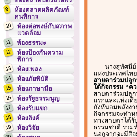
9
ห้องตลาดผลิตภัณฑ์
คนพิการ
10
ห้องต่อพงษ์กับสภาพ
แวดล้อม
11
ห้องธรรมะ
12
ห้องป้องกันความ
พิการ
นางสุทัศนีย
13
ห้องเพลง
แห่งประเทศไทย
14
ห้องภัยพิบัติ
สายตาร่วมปลูก
ใต้กิจกรรม “คว
15
ห้องภาษามือ
สายตาร่วมปลูก
16
ห้องรัฐธรรมนูญ
แรกและแห่งเดี
กังหันลมพลังงาน
17
ห้องรับแขก
กิจกรรมจะทำหน้
18
ห้องลิงค์
ทางสายตาได้รับท
ธรรมชาติ รวมทั้
19
ห้องวิจัย
นอกจากจะมีสื่อ