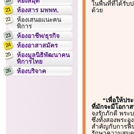
20
ห้องสมุด
ในพื้นที่ที่ได้
21
ด้วย
ห้องสาร มพพท.
22
ห้องเสนอแนะคน
พิการ
23
ห้องอาชีพ/ธุรกิจ
24
ห้องอาสาสมัคร
25
ห้องมูลนิธิพัฒนาคน
พิการไทย
26
ห้องบริจาค
“เพื่อให้ป
ที่มักจะมีโอกาส
จงรักภักดี พระ
ซึ่งทั้งสองพระ
สำคัญกับการฟื้น
รักษาความสมดุล