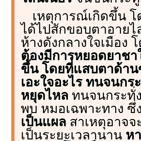
เหตุการณ์เกิดขึ้น
ได้ไปสักขอบตาอายไลน์
ห้างดังกลางใจเมือง โด
ต้องมีการหยอดยาชาให
ขึ้น โดยที่แสบตาด้าน
เอะใจอะไร ทนจนกระทั่
หยุดไหล
ทนจนกระทั่งก
พบ หมอเฉพาะทาง ซึ่
เป็นแผล
สาเหตุอาจจะ
เป็นระยะเวลานาน
หา