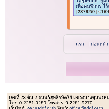
'DepFund' กู้เง
เพื่อคนพิการ ไร้
23792/0
1/0
แรก
ก่อนหน้า
เลขที่ 23 ชั้น 2 ถนนวิสุทธิกษัตริย์ แขวงบางขุน
โทร. 0-2281-9280 โทรสาร. 0-2281-9270
เว็บไซต์:
www.tddf.or.th
อีเมล์:
office@tddf.or.th