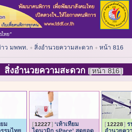
ข่าว มพพท.
สิ่งอำนวยความสะดวก
หน้า 816
สิ่งอำนวยความสะดวก
หน้า 816
ียม
‘เท้าเทียม
ร
12227
12228
กรรมไทย
ไดนามิก sPace’ สุดยอด
อำนวยควา