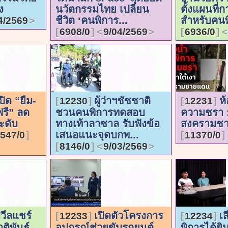
ง
นวัตกรรมไทย เปลี่ยน
ตั้งแผนที่
ชีวิต ‘คนพิการ...
สำหรับคนพ
4/2569
6908/0
9/04/2569
6936/0
ปิด “ยืม-
ผู้ว่าฯชัชชาติ
ห
12230
12231
รี” ลด
ชวนคนพิการทดสอบ
ความชรา :
ะดับ
ทางเท้าลาซาล รับฟังข้อ
สงครามช
เสนอแนะจุดบกพ...
547/0
11370/0
8146/0
9/03/2569
วีลแชร์
เปิดตัวโครงการ
เ
12233
12234
ิพันธุ์
อุปกรณ์ช่วยขับรถยนต์
พิการได้ย