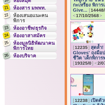
20
ห้องสมุด
กะเหรี่ยง พิการ
21
ห้องสาร มพพท.
Give...
14448/
22
ห้องเสนอแนะคน
17/10/2568
พิการ
23
ห้องอาชีพ/ธุรกิจ
24
ห้องอาสาสมัคร
25
ห้องมูลนิธิพัฒนาคน
สุดล้ำ
12235
พิการไทย
Gloves' ถุงมือ
26
ห้องบริจาค
ชีวิต 'เด็กพิกา
19325/0
2/0
เปิดตั
12238