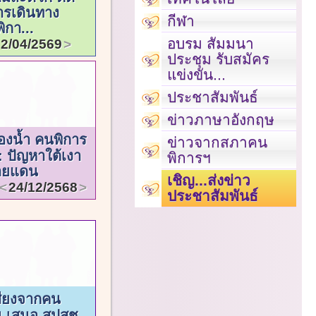
การเดินทาง
กีฬา
ิกา...
อบรม สัมมนา
2/04/2569
ประชุม รับสมัคร
แข่งขัน...
ประชาสัมพันธ์
ข่าวภาษาอังกฤษ
้องน้ำ คนพิการ
ข่าวจากสภาคน
 ปัญหาใต้เงา
พิการฯ
ายแดน
เชิญ...ส่งข่าว
24/12/2568
ประชาสัมพันธ์
สียงจากคน
ิน เสนอ สปสช.