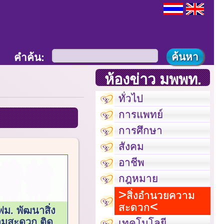
คำค้น:
ห้องข่าว มพพท.
ทั่วไป
การแพทย์
การศึกษา
สังคม
อาชีพ
กฎหมาย
สิ่งอำนวยความ
สะดวก
ฟม. พัฒนาสิ่ง
มสะดวก ติด
เทคโนโลยี