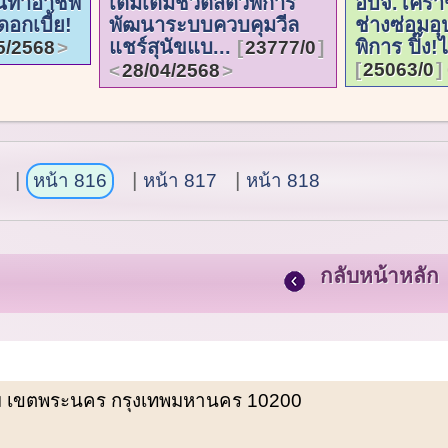
ินทำอาชีพ
เติมเต็มชีวิตสัตว์พิการ
อบจ.โคราช
ดอกเบี้ย!
พัฒนาระบบควบคุมวีล
ช่างซ่อมอ
แชร์สุนัขแบ...
พิการ ปิ๊ง!ไ
5/2568
23777/0
25063/0
28/04/2568
หน้า 816
หน้า 817
หน้า 818
กลับหน้าหลัก
พรหม เขตพระนคร กรุงเทพมหานคร 10200