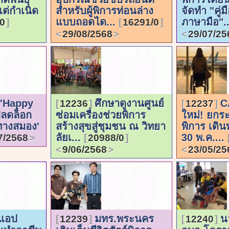
แต่กำเนิด
สำหรับผู้พิการท่อนล่าง
จัดทำ "คู่ม
แบบถอดได...
ภาษามือ".
0
16291/0
29/08/2568
29/07/25
! 'Happy
ศึกษาดูงานศูนย์
C
12236
12237
ปลดล็อก
ซ่อมเครื่องช่วยพิการ
ใหม่! ยกระ
รทางสมอง'
สร้างสุขสู่ชุมชน ณ วิทยา
พิการ เดิน
ลัยเ...
30 พ.ค....
7/2568
20988/0
9/06/2568
23/05/25
วแอป
มทร.พระนคร
น
12239
12240