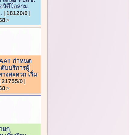
ือวิดีโอล่าม
..
18120/0
68
AAT กำหนด
ดับบริการผู้
ทางสะดวก เริ่ม
21755/0
68
ายก