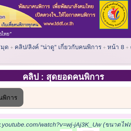
สมุด
คลิป/ลิงค์ “น่าดู” เกี่ยวกับคนพิการ
หน้า 8
คลิป : สุดยอดคนพิการ
นพิการ
w.youtube.com/watch?v=wj-jAj3K_Uw (ขนาดไฟล์: