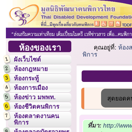
ห้องของเรา
คุณอยู่ที่:
ห้อง
พิการ
1
ผังเว็บไซต์
2
ห้องกฎหมาย
3
ห้องกระทู้
4
ห้องการเมือง
5
ห้องข่าว มพพท.
สุดยอดค
6
ห้องชีวิตคนพิการ
7
ห้องตลาดงานคน
พิการ
ที่มา:
http://ww
8
ห้องตลาดบัตรอวยพร