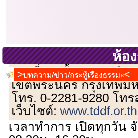
ห้อ
เลขที่ 23 ชั้น 2 ถนนวิ
บทความ/ข่าว/กระทู้เรื่องธรรมะ
เขตพระนคร กรุงเทพม
โทร. 0-2281-9280 โทร
เว็บไซต์:
www.tddf.or.th
เวลาทำการ เปิดทุกวัน จั