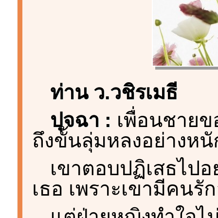
ท่าน ว.วชิรเมธี
ปุจฉา :
เพื่อนชายข
ถึงขั้นลุ่มหลงอย่างหนั
เขาตอบปฏิเสธไปอย่
เธอ เพราะเขามีคนรักอ
แต่ฝ่ายหญิงทำใจไม่