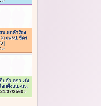
0
ธน.ยกคำร้อง
ความพรป.ขัดร
/0
0
ก็บตัว ตจว.เร่ง
ือกตั้งสส.-สว.
31/07/2560