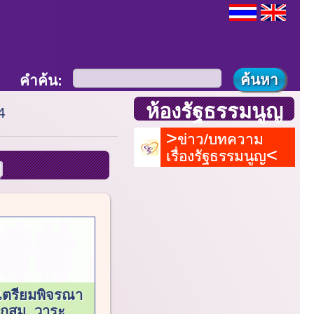
คำค้น:
ห้องรัฐธรรมนูญ
4
ข่าว/บทความ
เรื่องรัฐธรรมนูญ
เตรียมพิจรณา
ป.กสม. วาระ