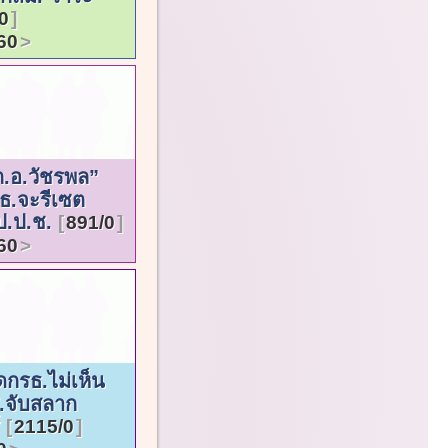
0
60
.อ.วัชรพล”
รธ.จะรีเซต
ป.ป.ช.
891/0
60
ดกรธ.ไม่เห็น
ส.จับสลาก
์
2115/0