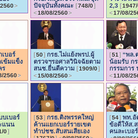
ปัจจุบันทั้งคณะ
2,3
/2560
748/0
1947/
18/08/2560
17/08/25
กเบอร์
กรธ.ไม่แย้งพรป.ผู้
“พล.ต
50
51
ข้มแข็ง
ตรวจฯรอศาลวินิจฉัยตาม
น้อมรับ ก
คร
สนช.ยื่นตีความ
กรรมการ 
1909/0
8/2560
15/08/2560
11/08/25
บบเบอร์
กรธ.ติงพรรคใหญ่
พท.อั
53
54
คะแนน
ค้านแยกเบอร์รายเขต
ข้อดีให้ส.
ทำปชช.สับสนเสียเอง
คนละเบอร
1/0