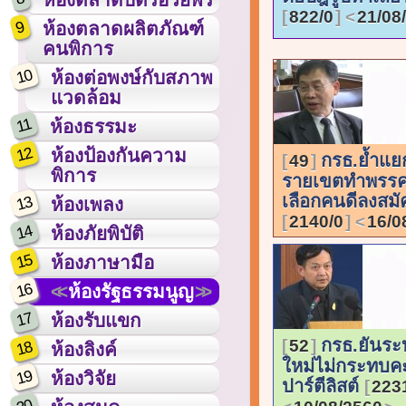
822/0
21/08
9
ห้องตลาดผลิตภัณฑ์
คนพิการ
10
ห้องต่อพงษ์กับสภาพ
แวดล้อม
11
ห้องธรรมะ
12
ห้องป้องกันความ
กรธ.ย้ำแย
49
พิการ
รายเขตทำพรรคเ
เลือกคนดีลงสมั
13
ห้องเพลง
2140/0
16/0
14
ห้องภัยพิบัติ
15
ห้องภาษามือ
16
ห้องรัฐธรรมนูญ
17
ห้องรับแขก
กรธ.ยันระ
52
18
ห้องลิงค์
ใหม่ไม่กระทบ
19
ห้องวิจัย
ปาร์ตีลิสต์
223