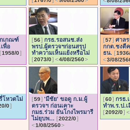
1767/0
9/08/2560
8/08/256
ักเกณฑ์
กรธ.รอสนช.ส่ง
ศาลร
56
57
เพื่อ
พรป.ผู้ตรวจฯก่อนสรุป
กกต.ชงตี
ทำความเห็นแย้งหรือไม่
ธน.
1958/0
1936
2073/0
4/08/2560
3/08/256
ี่โหวตไม่
'มีชัย' ขอดู ก.ม.ผู้
กรธ.เ
59
60
ตรวจฯ ก่อนเคาะ
ทำพ.ร.ป.เล
20/0
กมธ.ร่วม ยันโกงไพรมารี
2092/0
ไม่ยุบพ...
2022/0
1/08/2560