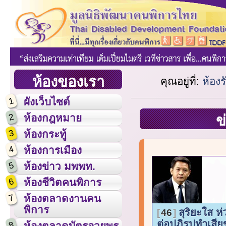
ห้องของเรา
คุณอยู่ที่:
ห้อง
1
ผังเว็บไซต์
2
ห้องกฎหมาย
ข
3
ห้องกระทู้
4
ห้องการเมือง
5
ห้องข่าว มพพท.
6
ห้องชีวิตคนพิการ
7
ห้องตลาดงานคน
พิการ
สุริยะใส ห
46
ต่อปฎิรูปทำเสี
8
ห้องตลาดบัตรอวยพร