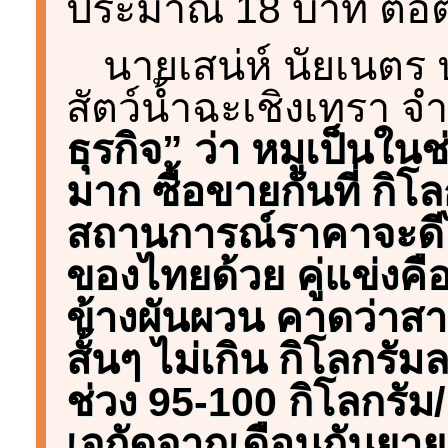
ประมาณ 18 บาท ต่อต
นายเสน่ห์ นัยเนตร
สัตว์น้ำฉะเชิงเทรา จ
ธุรกิจ” ว่า หมูเป็นใน
มาก ซื้อขายกันที่ กิ
สถานการณ์ราคาจะดีไม่
ของไทยด้วย คู่แข่งคื
ข้างผันผวน คาดว่าสารท
สั้นๆ ไม่เกิน กิโลกรั
ช่วง 95-100 กิโลกรั
เจถัดจากเดือนกันยาย