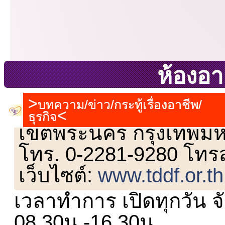
ห้องอา
บทความ/ข่าว/กระทู้เรื่องอาชีพ/
เลขที่ 23 ชั้น 2 ถนนวิ
ธุรกิจ
เขตพระนคร กรุงเทพม
โทร. 0-2281-9280 โทร
เว็บไซต์:
www.tddf.or.th
เวลาทำการ เปิดทุกวัน จั
08.30น.-16.30น.